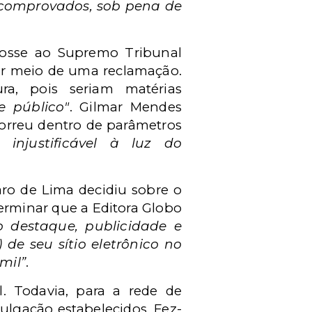
ão comprovados, sob pena de
fosse ao Supremo Tribunal
 por meio de uma reclamação.
ra, pois seriam matérias
se público"
.
Gilmar Mendes
ocorreu dentro de parâmetros
 injustificável à luz do
o de Lima decidiu sobre o
rminar que a Editora Globo
destaque, publicidade e
e seu sítio eletrônico no
mil”
.
 Todavia, para a rede de
vulgação estabelecidos. Fez-