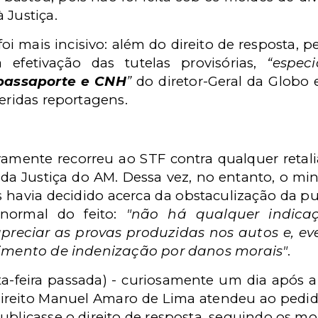
 Justiça.
oi mais incisivo: além do direito de resposta, p
 efetivação das tutelas provisórias,
“espec
 passaporte e CNH
”
do diretor-Geral da Globo 
feridas reportagens.
vamente recorreu ao STF contra qualquer retal
da Justiça do AM. Dessa vez, no entanto, o mi
avia decidido acerca da obstaculização da pu
normal do feito:
"
não há qualquer
indic
apreciar as provas
produzidas nos autos e, e
imento de indenização por danos morais"
.
rta-feira passada) - curiosamente um dia após a
 Direito Manuel Amaro de Lima atendeu ao pedi
ublicasse o direito de resposta, seguindo os mo