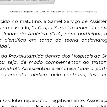
Direito de Resposta: O GLOBO e Rede Samel.
(Imagem: Arte Migalhas)
rcido no matutino, a Samel Serviço de Assistê
 ano passado,
“o Grupo Samel recebeu o con
s Unidos da América (EUA) para participar
 científica em torno da teoria antiandro
da”.
 da Proxalutamida dentro dos Hospitais do G
, ou seja, de modo complementar ao trat
ovid-19”
.
Acrescentou a empresa “
que a part
tendimento médico, pelo contrário, teve 
ra O Globo repercutiu negativamente. Associa
aj - Federação Nacional dos Jornalistas; a ABI