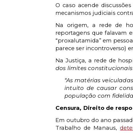
O caso acende discussões 
mecanismos judiciais contra
Na origem, a rede de ho
reportagens que falavam em
“proxalutamida” em pessoas
parece ser incontroverso) 
Na Justiça, a rede de hosp
dos limites constitucionai
“As matérias veiculada
intuito de causar con
população com fidelida
Censura, Direito de respos
Em outubro do ano passado,
Trabalho de Manaus,
det