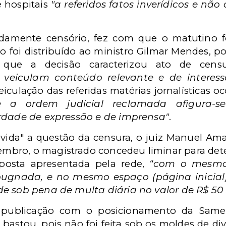
e hospitais
"a referidos fatos inverídicos e n
tidamente censório, fez com que o matutino 
aso foi distribuído ao ministro Gilmar Mendes,
 que
a decisão caracterizou ato de censu
 veiculam conteúdo relevante e de
interes
eiculação das referidas matérias
jornalísticas 
ue a
ordem judicial reclamada afigura-se
rdade de expressão e de imprensa"
.
lvida" a questão da censura, o juiz
Manuel Amar
mbro, o magistrado concedeu liminar para dete
sposta apresentada pela rede,
“com o mesmo 
gnada, e no mesmo espaço (página inicial) d
e sob pena de multa diária no valor de R$ 50 
 publicação com o posicionamento da Samel.
bastou, pois não foi feita sob os moldes de di