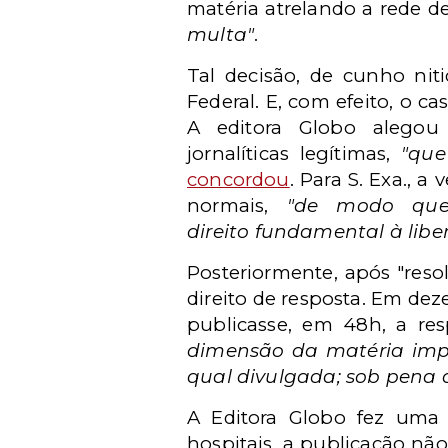
matéria atrelando a rede d
multa"
.
Tal decisão, de cunho ni
Federal. E, com efeito, o c
A editora Globo alegou
jornalíticas
legítimas,
"que
concordou
. Para S. Exa.,
a v
normais,
"de modo q
direito
fundamental à libe
Posteriormente, após "reso
direito de resposta. Em
deze
publicasse, em 48h, a re
dimensão da matéria impu
qual divulgada; sob pena d
A Editora Globo fez uma
hospitais,
a publicação não 