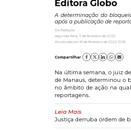
Editora Globo
A determinação do bloquei
após a publicação de report
Da Redação
segunda-feira, 7 de fevereiro de 2022
Atualizado em 8 de fevereiro de 2022 13:55
Compartilhar
Na última semana, o juiz de
de Manaus, determinou o bl
no âmbito de ação na qua
reportagens.
Leia Mais
Justiça derruba ordem de bl