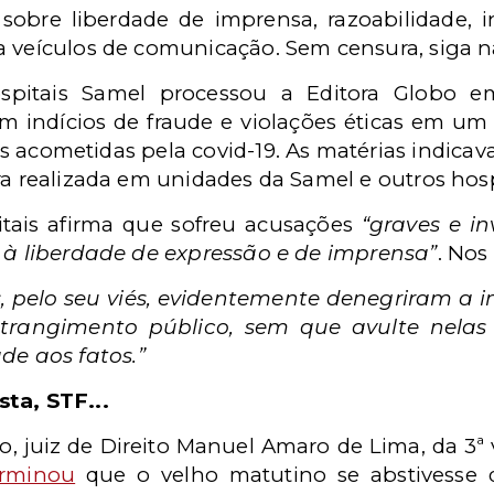
sobre liberdade de imprensa, razoabilidade, i
 veículos de comunicação. Sem censura, siga na
spitais Samel processou a Editora Globo e
 indícios de fraude e violações éticas em um
 acometidas pela covid-19. As matérias indicav
era realizada em unidades da Samel e outros ho
itais afirma que sofreu acusações
“graves e i
s à liberdade de expressão e de imprensa”
. Nos
s, pelo seu viés, evidentemente denegriram a
strangimento público, sem que avulte nelas 
de aos fatos.”
ta, STF...
 juiz de Direito Manuel Amaro de Lima, da 3ª v
erminou
que o velho matutino se abstivesse d