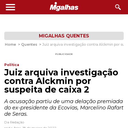
MIGALHAS QUENTES
Home
>
Quentes
>
Juiz arquiva investigação contra Alckmin por susp
PUBLICIDADE
Política
Juiz arquiva investigação
contra Alckmin por
suspeita de caixa 2
A acusação partiu de uma delação premiada
do ex-presidente da Ecovias, Marcelino Rafart
de Seras.
Da Redação
sexta-feira, 18 de março de 2022