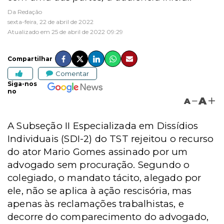
Da Redação
sexta-feira, 22 de abril de 2022
Atualizado em 25 de abril de 2022 09:29
Compartilhar
Comentar
Siga-nos
no
A
A
A Subseção II Especializada em Dissídios
Individuais (SDI-2) do TST rejeitou o recurso
do ator Mario Gomes assinado por um
advogado sem procuração. Segundo o
colegiado, o mandato tácito, alegado por
ele, não se aplica à ação rescisória, mas
apenas às reclamações trabalhistas, e
decorre do comparecimento do advogado,