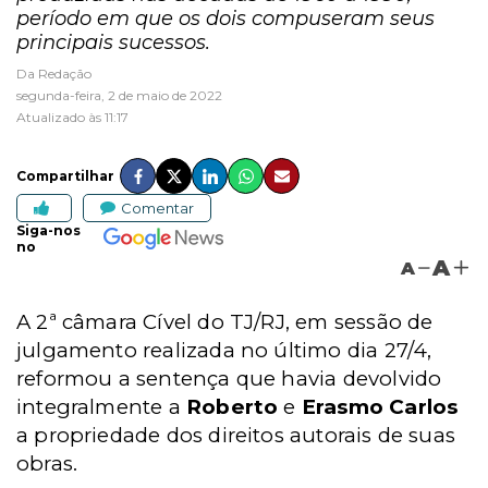
período em que os dois compuseram seus
principais sucessos.
Da Redação
segunda-feira, 2 de maio de 2022
Atualizado às 11:17
Compartilhar
Comentar
Siga-nos
no
A
A
A 2ª câmara Cível do TJ/RJ, em sessão de
julgamento realizada no último dia 27/4,
reformou a sentença que havia devolvido
integralmente a
Roberto
e
Erasmo Carlos
a propriedade dos direitos autorais de suas
obras.