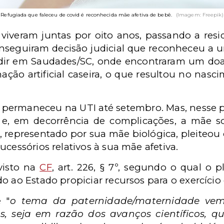
Refugiada que faleceu de covid é reconhecida mãe afetiva de bebê.
(Imagem: Freepik)
iveram juntas por oito anos, passando a resi
nseguiram decisão judicial que reconheceu a u
idir em Saudades/SC, onde encontraram um doad
ção artificial caseira, o que resultou no nas
 permaneceu na UTI até setembro. Mas, nesse 
 e, em decorrência de complicações, a mãe so
ê, representado por sua mãe biológica, pleiteo
ucessórios relativos à sua mãe afetiva.
visto na
CF
, art. 226, § 7º, segundo o qual o p
o ao Estado propiciar recursos para o exercício 
 "
o tema da paternidade/maternidade ve
, seja em razão dos avanços científicos, q