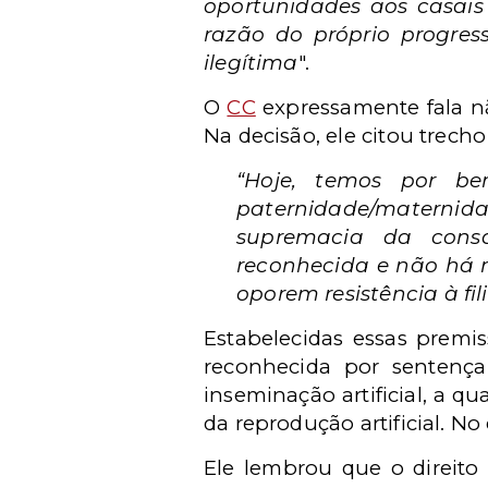
oportunidades aos casais 
razão do próprio progres
ilegítima
".
O
CC
expressamente fala nã
Na decisão, ele citou trech
“Hoje, temos por be
paternidade/maternid
supremacia da consa
reconhecida e não há m
oporem resistência à fil
Estabelecidas essas premis
reconhecida por sentença
inseminação artificial, a 
da reprodução artificial. N
Ele lembrou que o direito