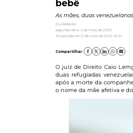
bebê
As mães, duas venezuelanas,
Da Redação
segunda-feira, 2 de maio de 2022
Atualizado em 3 de maio de 2022 16:01
Compartilhar
O juiz de Direito Caio Lem
duas refugiadas venezuela
após a morte da companheir
o nome da mãe afetiva e d