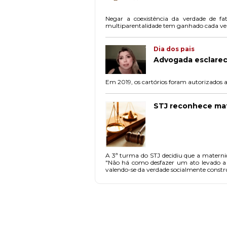
Negar a coexistência da verdade de fa
multiparentalidade tem ganhado cada vez 
Dia dos pais
Advogada esclarece
Em 2019, os cartórios foram autorizados a 
STJ reconhece mat
A 3ª turma do STJ decidiu que a materni
"Não há como desfazer um ato levado a e
valendo-se da verdade socialmente constru