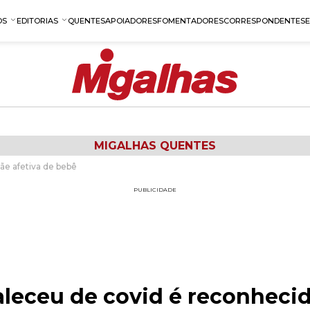
OS
EDITORIAS
QUENTES
APOIADORES
FOMENTADORES
CORRESPONDENTES
MIGALHAS QUENTES
ãe afetiva de bebê
PUBLICIDADE
aleceu de covid é reconhecid