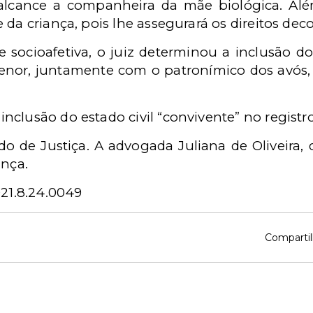
o alcance a companheira da mãe biológica. Al
da criança, pois lhe assegurará os direitos decor
 socioafetiva, o juiz determinou a inclusão d
o menor, juntamente com o patronímico dos av
clusão do estado civil “convivente” no registro
 de Justiça. A advogada Juliana de Oliveira, d
ança.
021.8.24.0049
Compartil