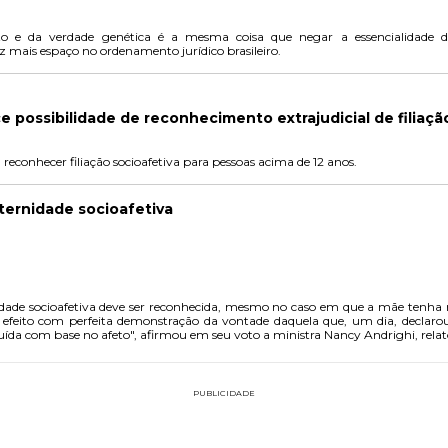
to e da verdade genética é a mesma coisa que negar a essencialidade d
mais espaço no ordenamento jurídico brasileiro.
 possibilidade de reconhecimento extrajudicial de filiaçã
reconhecer filiação socioafetiva para pessoas acima de 12 anos.
ernidade socioafetiva
dade socioafetiva deve ser reconhecida, mesmo no caso em que a mãe tenha re
feito com perfeita demonstração da vontade daquela que, um dia, declarou
ída com base no afeto", afirmou em seu voto a ministra Nancy Andrighi, relat
PUBLICIDADE