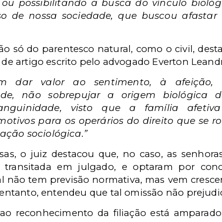
ou possibilitando a busca do vínculo bioló
so de nossa sociedade, que buscou afastar
o só do parentesco natural, como o civil, de
o de artigo escrito pelo advogado Everton Leand
m dar valor ao sentimento, à afeição,
ade, não sobrepujar a origem biológica 
nguinidade, visto que a família afetiv
otivos para os operários do direito que se r
iação sociológica.”
sas, o juiz destacou que, no caso, as senhora
 transitada em julgado, e optaram por con
qual não tem previsão normativa, mas vem cresce
o entanto, entendeu que tal omissão não prejudic
 ao reconhecimento da filiação está amparado