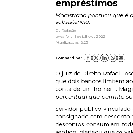
empréstimos
Magistrado pontuou que é d
subsistência.
Da Redação
terça-feira, 5 de julho de 2022
Atualizado às 18:25
Compartilhar
O juiz de Direito Rafael Jo
que dois bancos limitem ao
conta de um homem. Magis
percentual que permita su
Servidor público vinculado
consignado com desconto 
descontos consumiam toda 
sentido, pleiteou que os v