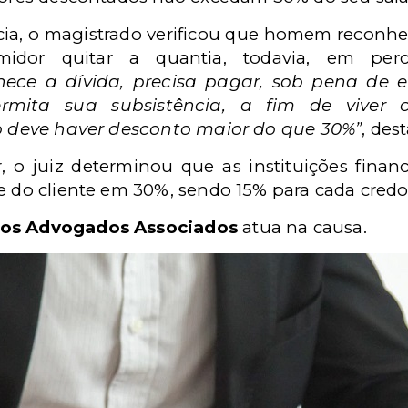
ncia, o magistrado verificou que homem reconhec
dor quitar a quantia, todavia, em per
hece a dívida, precisa pagar, sob pena de e
rmita sua subsistência, a fim de viver
ão deve haver desconto maior do que 30%”
, des
r, o juiz determinou que as instituições finan
e do cliente em 30%, sendo 15% para cada credo
os Advogados Associados
atua na causa.