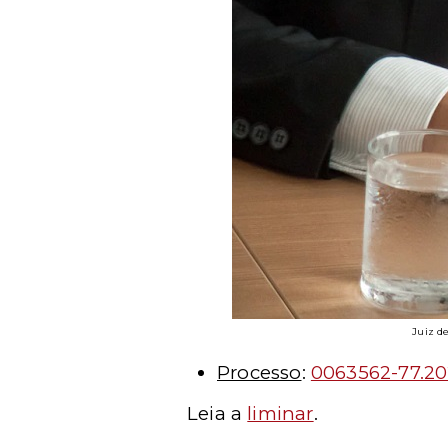
Juiz d
Processo
:
0063562-77.202
Leia a
liminar
.