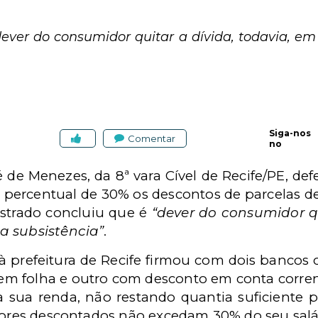
ever do consumidor quitar a dívida, todavia, em
Siga-nos
Comentar
no
sé de Menezes, da 8ª vara Cível de Recife/PE, def
 percentual de 30% os descontos de parcelas 
trado concluiu que é
“dever do consumidor qu
a subsistência”
.
 à prefeitura de Recife firmou com dois banco
em folha e
outro com desconto em conta corren
sua renda, não restando quantia suficiente pa
alores descontados não excedam 30% do seu salá