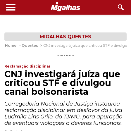
MIGALHAS QUENTES
Home
>
Quentes
>
CNJ investigará juíza que criticou STF e divulgou 
PUBLICIDADE
Reclamação disciplinar
CNJ investigará juíza que
criticou STF e divulgou
canal bolsonarista
Corregedoria Nacional de Justiça instaurou
reclamação disciplinar em desfavor da juíza
Ludmila Lins Grilo, do TJ/MG, para apuração
de eventuais violações a deveres funcionais.