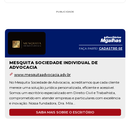
PUBLICIDADE
F
FAÇA PARTE!
CADASTRE-SE
FREDERICO SOUZA HALABI HOR
SOCIEDADE INDIVIDUAL DE AD
IDUAL DE
FREDERICO SOUZA HALABI HORTA MAC
INDIVIDUAL DE ADVOCACIA
SAIBA MAIS SOBRE O ESC
editamos que cada cliente
, eficiente e acessível.
ito Civil e Trabalhista,
rticulares com excelência
SCRITÓRIO