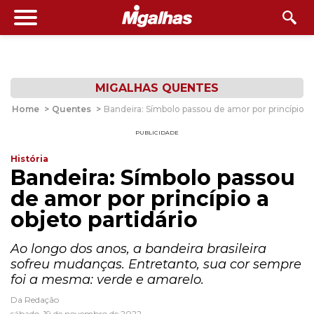
MIGALHAS QUENTES
Home
>
Quentes
>
Bandeira: Símbolo passou de amor por princípio a 
PUBLICIDADE
História
Bandeira: Símbolo passou
de amor por princípio a
objeto partidário
Ao longo dos anos, a bandeira brasileira
sofreu mudanças. Entretanto, sua cor sempre
foi a mesma: verde e amarelo.
Da Redação
sábado, 19 de novembro de 2022