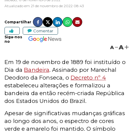
Atualizado em 21 de novembro de 2022 08:43
Compartilhar
Comentar
Siga-nos
no
A
A
Em 19 de novembro de 1889 foi instituído o
Dia da
Bandeira
. Assinado por Marechal
Deodoro da Fonseca, o
Decreto
nº
4
estabeleceu alterações e formalizou a
bandeira da então recém-criada República
dos Estados Unidos do Brazil.
Apesar de significativas mudanças gráficas
ao longo dos anos, o espectro de cores
verde e amarelo foi mantido. O símbolo