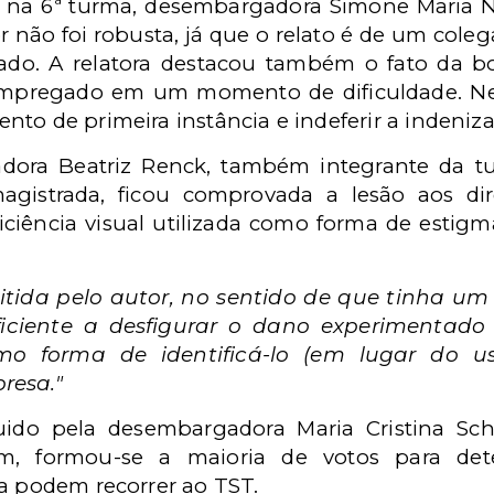
so na 6ª turma, desembargadora Simone Maria 
r não foi robusta, já que o relato é de um cole
do. A relatora destacou também o fato da b
empregado em um momento de dificuldade.
Ne
to de primeira instância e indeferir a indeniz
dora Beatriz Renck, também integrante da tu
agistrada, ficou comprovada a lesão aos di
ficiência visual utilizada como forma de estigm
itida pelo autor, no sentido de que tinha 
ficiente a desfigurar o dano experimentado
como forma de identificá-lo (em lugar do 
resa."
uido pela desembargadora Maria Cristina Sc
im, formou-se a maioria de votos para de
da podem recorrer ao TST.