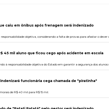
que caiu em ônibus após frenagem será indenizado
sponsabilidade objetiva, considerando a falta de provas para afastar o dever 
$ 45 mil aluno que ficou cego após acidente em escola
do à responsabilidade objetiva do Estado em garantir a segurança dos alunos s
indenizará funcionária cega chamada de "piratinha"
morais de R$ 40 mil para R$ 15 mil.
o de "Patati Patatá" pelo gestor será indenizado