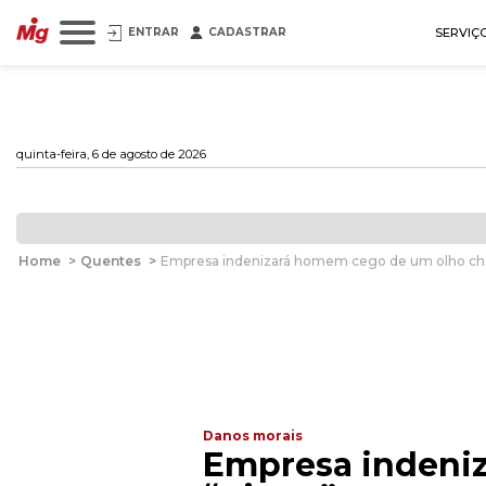
ENTRAR
CADASTRAR
SERVIÇ
quinta-feira, 6 de agosto de 2026
Home
>
Quentes
>
Empresa indenizará homem cego de um olho cha
Danos morais
Empresa indeni