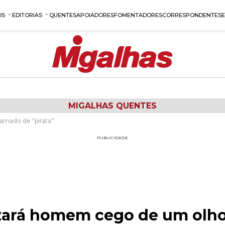
OS
EDITORIAS
QUENTES
APOIADORES
FOMENTADORES
CORRESPONDENTES
MIGALHAS QUENTES
mado de “pirata”
PUBLICIDADE
zará homem cego de um olh