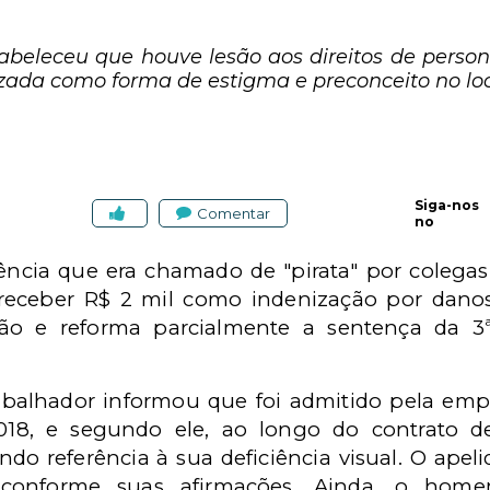
beleceu que houve lesão aos direitos de person
ilizada como forma de estigma e preconceito no loc
Siga-nos
Comentar
no
ncia que era chamado de "pirata" por colegas,
eceber R$ 2 mil como indenização por danos
ão e reforma parcialmente a sentença da 3ª
rabalhador informou que foi admitido pela em
018, e segundo ele, ao longo do contrato de
ndo referência à sua deficiência visual. O apel
, conforme suas afirmações. Ainda, o hom