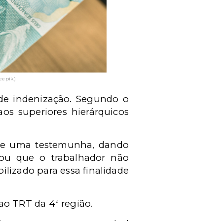
epik.)
 de indenização. Segundo o
os superiores hierárquicos
 de uma testemunha, dando
vou que o trabalhador não
lizado para essa finalidade
o TRT da 4ª região.