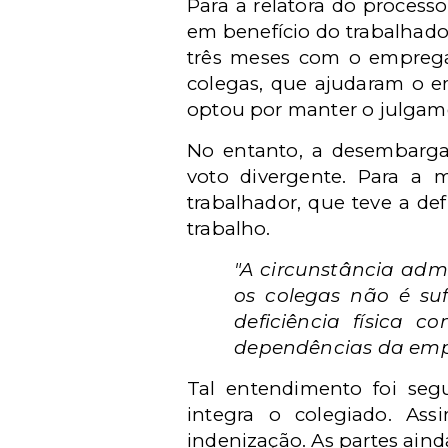
Para a relatora do proces
em benefício do trabalhado
três meses com o emprega
colegas, que ajudaram o 
optou por manter o julgamen
No entanto, a desembarga
voto divergente. Para a m
trabalhador, que teve a de
trabalho.
"A circunstância adm
os colegas não é su
deficiência física 
dependências da emp
Tal entendimento foi seg
integra o colegiado.
Ass
indenização. As partes ain