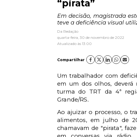
“pirata”
Em decisão, magistrada esta
teve a deficiência visual ut
Da Redação
quarta-feira, 30 de novembro de 2022
Atualizado às 13:00
Compartilhar
Um trabalhador com deficiê
em um dos olhos, deverá r
turma do TRT da 4ª regi
Grande/RS.
Ao ajuizar o processo, o t
alimentos, em julho de 2
chamavam de "pirata", faze
em conversas via rádio