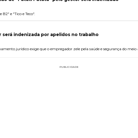
B2" e "Tico e Teco".
r será indenizada por apelidos no trabalho
namento jurídico exige que o empregador zele pela saúde e segurança do meio
PUBLICIDADE