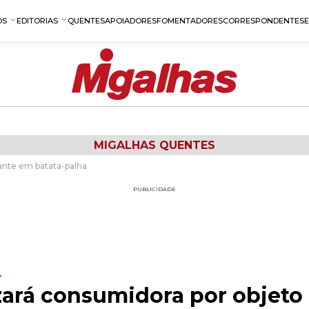
OS
EDITORIAS
QUENTES
APOIADORES
FOMENTADORES
CORRESPONDENTES
MIGALHAS QUENTES
ante em batata-palha
PUBLICIDADE
r
ará consumidora por objeto