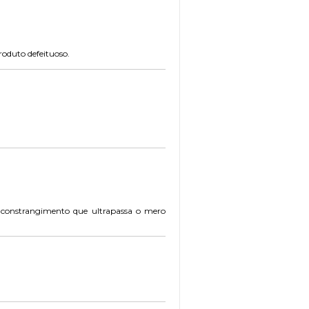
roduto defeituoso.
a constrangimento que ultrapassa o mero