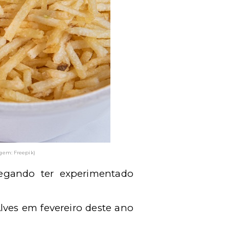
gem: Freepik)
legando ter experimentado
lves em fevereiro deste ano