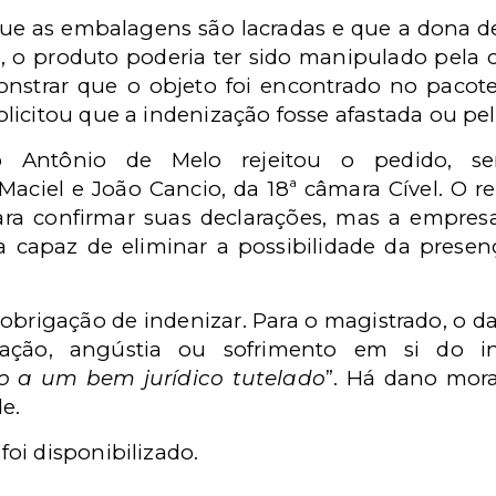
ue as embalagens são lacradas e que a dona 
, o produto poderia ter sido manipulado pela 
onstrar que o objeto foi encontrado no pacot
licitou que a indenização fosse afastada ou pe
o Antônio de Melo rejeitou o pedido, s
aciel e João Cancio, da 18ª câmara Cível. O r
ara confirmar suas declarações, mas a empre
a capaz de eliminar a possibilidade da prese
 obrigação de indenizar. Para o magistrado, o d
ação, angústia ou sofrimento em si do in
o a um bem jurídico tutelado
”. Há dano mora
e.
oi disponibilizado.