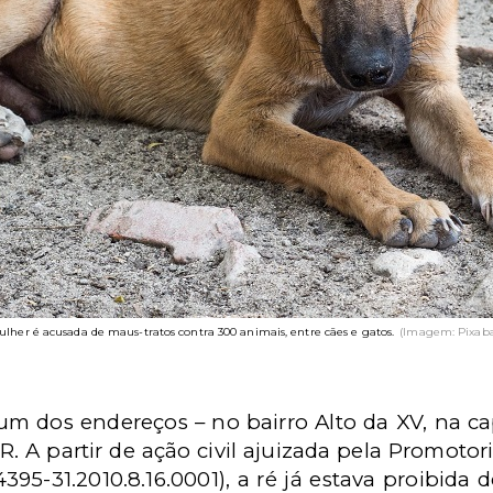
lher é acusada de maus-tratos contra 300 animais, entre cães e gatos.
(Imagem: Pixaba
m dos endereços – no bairro Alto da XV, na capi
R. A partir de ação civil ajuizada pela Promotor
5-31.2010.8.16.0001), a ré já estava proibida 