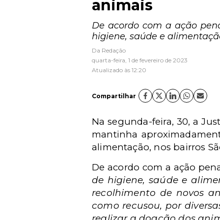
animais
De acordo com a ação pena
higiene, saúde e alimentaçã
Da Redação
quarta-feira, 1 de fevereiro de 2023
Atualizado às 12:20
Compartilhar
Na segunda-feira, 30, a Ju
mantinha aproximadamente 
alimentação, nos bairros Sã
De acordo com a ação pena
de higiene, saúde e alime
recolhimento de novos a
como recusou, por diversas
realizar a doação dos anima