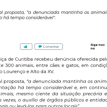
l proposta, “a denunciada mantinha os animais
o há tempo considerável".
Siga-nos
Comentar
no
stiça de Curitiba recebeu denúncia oferecida p
300 animais, entre cães e gatos, em condiçõ
o Lourenço e Alto da XV.
l proposta,
“a denunciada mantinha os anima
ntação há tempo considerável e, em continu
nimais, mesmo ciente da situação precária
 vezes, o auxílio de órgãos públicos e entida
is ou levá-los para outros locais”.