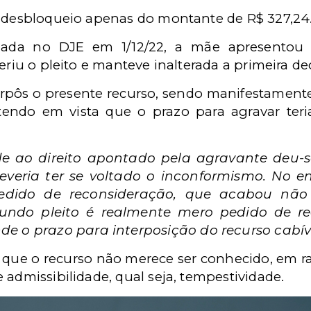
o desbloqueio apenas do montante de R$ 327,24
lizada no DJE em 1/12/22, a mãe apresentou 
eriu o pleito e manteve inalterada a primeira de
terpôs o presente recurso, sendo manifestamen
tendo em vista que o prazo para agravar teri
ade ao direito apontado pela agravante deu-
deveria ter se voltado o inconformismo. No en
edido de reconsideração, que acabou não
undo pleito é realmente mero pedido de re
e o prazo para interposição do recurso cabíve
que o recurso não merece ser conhecido, em r
 admissibilidade, qual seja, tempestividade.