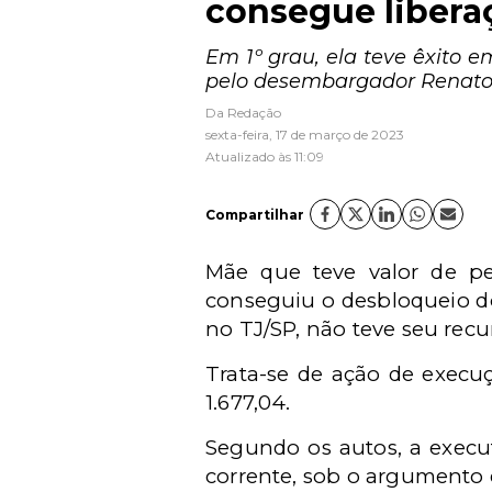
consegue libera
Em 1º grau, ela teve êxito e
pelo desembargador Renato
Da Redação
sexta-feira, 17 de março de 2023
Atualizado às 11:09
Compartilhar
Mãe que teve valor de pe
conseguiu o desbloqueio do 
no TJ/SP, não teve seu re
Trata-se de ação de execuç
1.677,04.
Segundo os autos, a execu
corrente, sob o argumento d