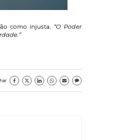
são como injusta.
“O Poder
rdade.”
har