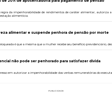
a de 20% de aposentadoria para pagamento de pensão
 regra da impenhorabilidade de rendimentos de caráter alimentar, autoriza a
restação alimentícia.
reza alimentar e suspende penhora de pensão por morte
ueada é que a mesma que a mulher recebe seu benefício previdenciário, dec
encial não pode ser penhorado para satisfazer dívida
xpresso em autorizar a impenhorabilidade das verbas remuneratórias do executa
PUBLICIDADE