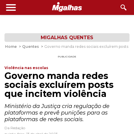
MIGALHAS QUENTES
Home
>
Quentes
>
Governo manda redes sociais excluírem posts qu
PUBLICIDADE
Violência nas escolas
Governo manda redes
sociais excluírem posts
que incitem violência
Ministério da Justiça cria regulação de
plataformas e prevê punições para as
plataformas de redes sociais.
Da Redação
quinta-feira, 13 de abril de 2023