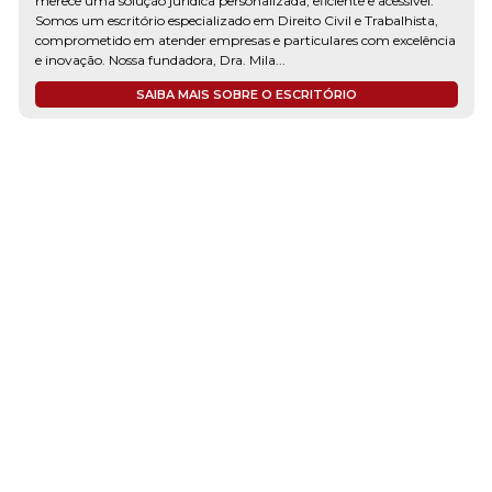
merece uma solução jurídica personalizada, eficiente e acessível.
Somos um escritório especializado em Direito Civil e Trabalhista,
comprometido em atender empresas e particulares com excelência
e inovação. Nossa fundadora, Dra. Mila...
SAIBA MAIS SOBRE O ESCRITÓRIO