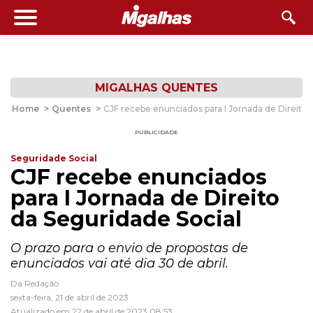
MIGALHAS QUENTES
Home
>
Quentes
>
CJF recebe enunciados para I Jornada de Direito 
PUBLICIDADE
Seguridade Social
CJF recebe enunciados
para I Jornada de Direito
da Seguridade Social
O prazo para o envio de propostas de
enunciados vai até dia 30 de abril.
Da Redação
sexta-feira, 21 de abril de 2023
Atualizado em 22 de abril de 2023 08:53