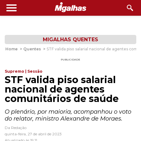
MIGALHAS QUENTES
Home
>
Quentes
>
STF valida piso salarial nacional de agentes comu
PUBLICIDADE
Supremo | Sessão
STF valida piso salarial
nacional de agentes
comunitários de saúde
O plenário, por maioria, acompanhou o voto
do relator, ministro Alexandre de Moraes.
Da Redação
quinta-feira, 27 de abril de 2023
Atualizado às 19:11