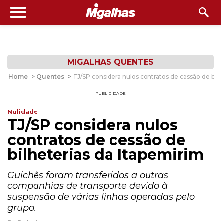
MIGALHAS QUENTES
Home
>
Quentes
>
TJ/SP considera nulos contratos de cessão de bil
PUBLICIDADE
Nulidade
TJ/SP considera nulos
contratos de cessão de
bilheterias da Itapemirim
Guichês foram transferidos a outras
companhias de transporte devido à
suspensão de várias linhas operadas pelo
grupo.