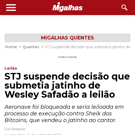
MIGALHAS QUENTES
Home
>
Quentes
>
STJ suspende decisão que submetia jatinho de We
PUBLICIDADE
Leilão
STJ suspende decisão que
submetia jatinho de
Wesley Safadão a leilão
Aeronave foi bloqueada e seria leiloada em
processo de execução contra Sheik dos
Bitcoins, que vendeu o jatinho ao cantor.
Da Redação
quarta-feira, 14 de junho de 2023