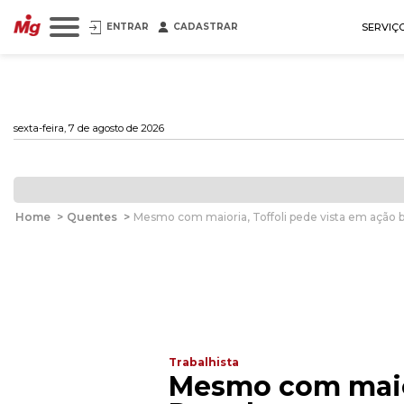
ENTRAR
CADASTRAR
SERVIÇ
sexta-feira, 7 de agosto de 2026
Home
>
Quentes
>
Mesmo com maioria, Toffoli pede vista em ação bi
Trabalhista
Mesmo com maiori