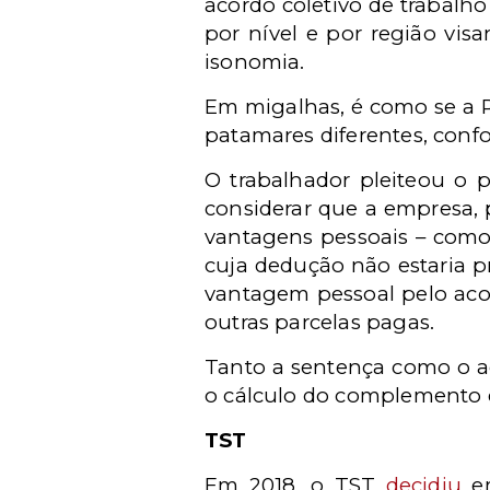
acordo coletivo de trabalho
por nível e por região vi
isonomia.
Em migalhas, é como se a R
patamares diferentes, conf
O trabalhador pleiteou o 
considerar que a empresa, pa
vantagens pessoais – como 
cuja dedução não estaria p
vantagem pessoal pelo acor
outras parcelas pagas.
Tanto a sentença como o a
o cálculo do complemento d
TST
Em 2018, o TST
decidiu
em