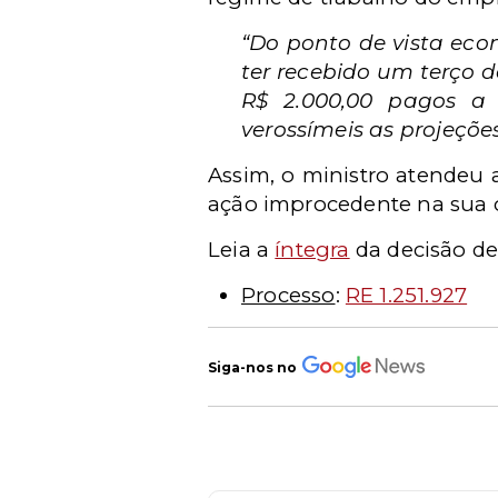
“Do ponto de vista eco
ter recebido um terço 
R$ 2.000,00 pagos a
verossímeis as projeçõe
Assim, o ministro atendeu 
ação improcedente na sua 
Leia a
íntegra
da decisão de
Processo
:
RE 1.251.927
Siga-nos no