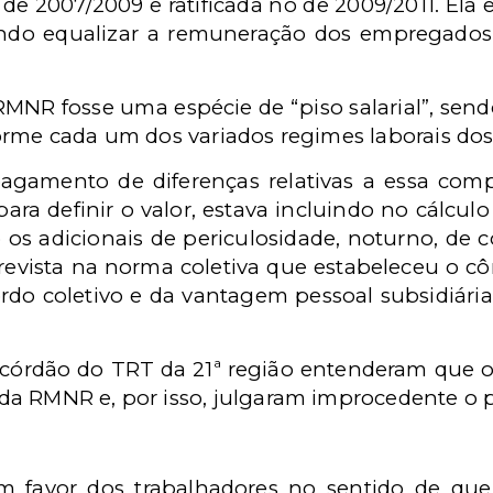
 de 2007/2009 e ratificada no de 2009/2011. El
sando equalizar a remuneração dos empregados
MNR fosse uma espécie de “piso salarial”, sen
orme cada um dos variados regimes laborais do
pagamento de diferenças relativas a essa c
ra definir o valor, estava incluindo no cálculo 
os adicionais de periculosidade, noturno, de 
revista na norma coletiva que estabeleceu o cô
do coletivo e da vantagem pessoal subsidiária
córdão do TRT da 21ª região entenderam que 
a RMNR e, por isso, julgaram improcedente o 
 favor dos trabalhadores no sentido de que 