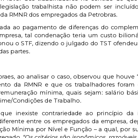
 legislação trabalhista não podem ser incluíd
da RMNR dos empregados da Petrobras.
denada ao pagamento de diferenças do comp
mpresa, tal condenação teria um custo bilioná
cionou o STF, dizendo o julgado do TST ofende
as partes.
raes, ao analisar o caso, observou que houve
ento da RMNR e que os trabalhadores foram e
muneração mínima, quais sejam: salário básic
gime/Condições de Trabalho.
que inexiste contrariedade ao princípio da 
iferente entre os empregados da empresa, d
 Mínima por Nível e Função – a qual, por sua
regado.
“Os critérios são isonômicos, razoáveis