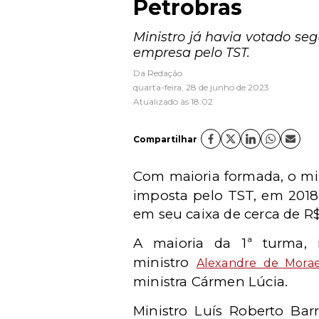
Petrobras
Ministro já havia votado se
empresa pelo TST.
Da Redação
quarta-feira, 28 de junho de 2023
Atualizado às 18:02
Compartilhar
Com maioria formada, o min
imposta pelo TST, em 2018
em seu caixa de cerca de R$
A maioria da 1ª turma, 
ministro
Alexandre de Mora
ministra
Cármen Lúcia.
Ministro Luís Roberto Bar