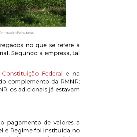
Immagini/Folhapress)
regados no que se refere à
ial.
Segundo a empresa, tal
a
Constituição Federal
e na
ão do complemento da RMNR;
R, os adicionais já estavam
o o pagamento de valores a
e Regime foi instituída no