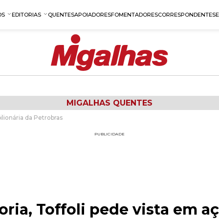
OS
EDITORIAS
QUENTES
APOIADORES
FOMENTADORES
CORRESPONDENTES
MIGALHAS QUENTES
lionária da Petrobras
PUBLICIDADE
a, Toffoli pede vista em aç