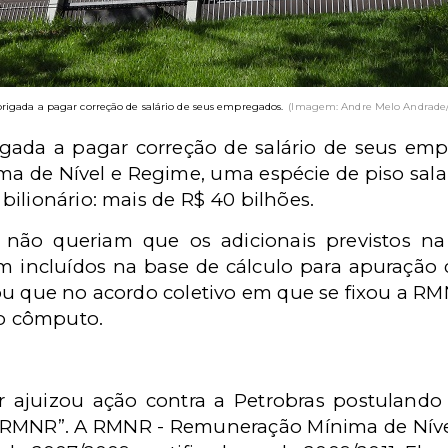
brigada a pagar correção de salário de seus empregados.
(Imagem: Andre Melo Andrade/
igada a pagar correção de salário de seus emp
 de Nível e Regime, uma espécie de piso salar
bilionário: mais de R$ 40 bilhões.
es não queriam que os
adicionais previstos n
ssem incluídos na base de cálculo para apuraç
u que no acordo coletivo em que se fixou a RMN
do cômputo.
 ajuizou ação contra a Petrobras postuland
 RMNR”. A RMNR - Remuneração Mínima de Nível 