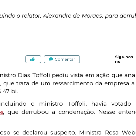
guindo o relator, Alexandre de Moraes, para der
Siga-nos
Comentar
no
istro Dias Toffoli pediu vista em ação que anal
, que trata de um ressarcimento da empresa
 47 bi.
incluindo o ministro Toffoli, havia votado
, que derrubou a condenação. Nesse ente
es
roso se declarou suspeito. Ministra Rosa Webe