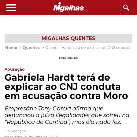
MIGALHAS QUENTES
Home
>
Quentes
>
Gabriela Hardt terá de explicar ao CNJ conduta 
PUBLICIDADE
Apuração
Gabriela Hardt terá de
explicar ao CNJ conduta
em acusação contra Moro
Empresário Tony Garcia afirma que
denunciou à juíza ilegalidades que sofreu na
“República de Curitiba”, mas ela nada fez.
Da Redação
terça-feira, 18 de julho de 2023