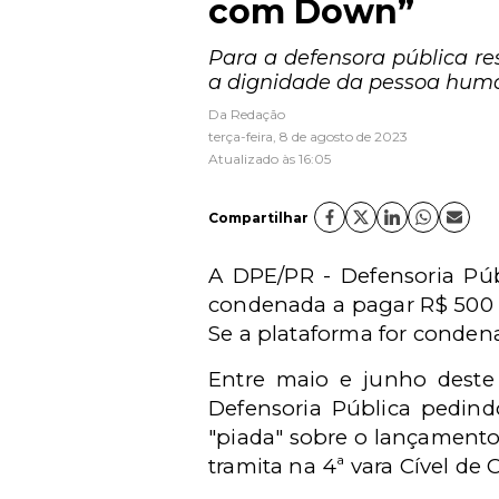
com Down”
Para a defensora pública re
a dignidade da pessoa huma
Da Redação
terça-feira, 8 de agosto de 2023
Atualizado às 16:05
Compartilhar
A DPE/PR - Defensoria Púb
condenada a pagar R$ 500 
Se a plataforma for condena
Entre maio e junho deste 
Defensoria Pública pedind
"piada" sobre o lançament
tramita na 4ª vara Cível de 