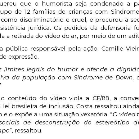
uereu que o humorista seja condenado a p
rupo de 12 famílias de crianças com Síndr
o como discriminatório e cruel, e procurou a s
assistência jurídica. Os pedidos da defensoria
tada a retirada do vídeo do ar, por meio de um a
 pública responsável pela ação, Camille Viei
 de expressão.
 limites legais do humor e ofende a digni
jetiva da população com Síndrome de Down,
”
o conteúdo do vídeo viola a CF/88, a conven
 lei brasileira de inclusão. Costa ressaltou ai
 e o expõe a uma situação vexatória.
“
O vídeo
 sociais de desconstrução do estereótipo di
mpo
”, ressaltou.