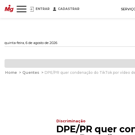
ENTRAR
CADASTRAR
SERVIÇ
quinta-feira, 6 de agosto de 2026
Home
>
Quentes
>
DPE/PR quer condenação do TikTok por vídeo d
Discriminação
DPE/PR quer con