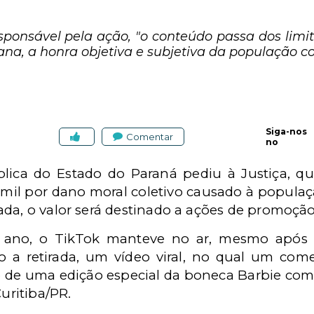
sponsável pela ação, "o conteúdo passa dos limi
na, a honra objetiva e subjetiva da população 
Siga-nos
Comentar
no
lica do Estado do Paraná pediu à Justiça, qu
mil por dano moral coletivo causado à popul
da, o valor será destinado a ações de promoção 
ano, o TikTok manteve no ar, mesmo após no
o a retirada, um vídeo viral, no qual um co
o de uma edição especial da boneca Barbie co
Curitiba/PR.