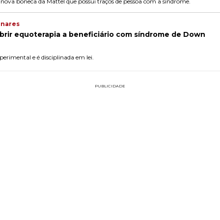
a nova boneca da Mattel que possui traços de pessoa com a síndrome.
inares
brir equoterapia a beneficiário com síndrome de Down
erimental e é disciplinada em lei.
PUBLICIDADE