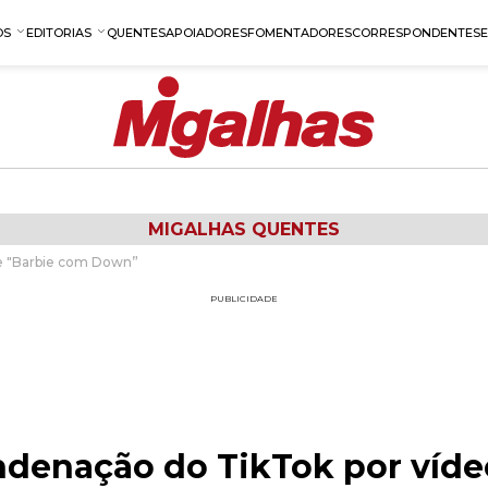
OS
EDITORIAS
QUENTES
APOIADORES
FOMENTADORES
CORRESPONDENTES
MIGALHAS QUENTES
e "Barbie com Down”
PUBLICIDADE
denação do TikTok por víde