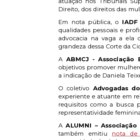
atuação nos Tribunais Sup
Direito, dos direitos das m
Em nota pública, o
IADF 
qualidades pessoais e prof
advocacia na vaga a ela d
grandeza dessa Corte da Ci
A
ABMCJ - Associação Br
objetivos promover mulhere
a indicação de Daniela Teixe
O coletivo
Advogadas do 
experiente e atuante em r
requisitos como a busca 
representatividade feminina
A
ALUMNI – Associação d
também emitiu
nota de