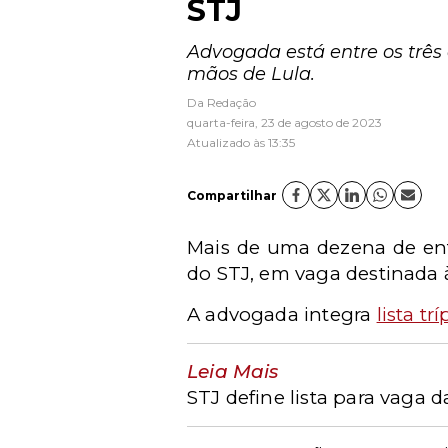
STJ
Advogada está entre os três
mãos de Lula.
Da Redação
quarta-feira, 23 de agosto de 2023
Atualizado às 13:35
Compartilhar
Mais de uma dezena de ent
do STJ, em vaga destinada 
A advogada integra
lista trí
Leia Mais
STJ define lista para vaga 