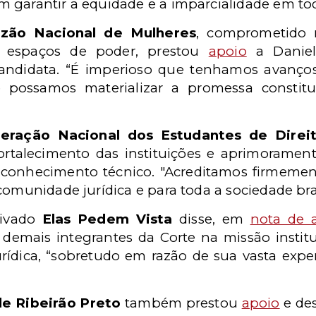
 garantir a equidade e a imparcialidade em to
izão Nacional de Mulheres
, comprometido 
s espaços de poder, prestou
apoio
a Daniel
candidata. “É imperioso que tenhamos avanços
que possamos materializar a promessa constit
ração Nacional dos Estudantes de Direi
ortalecimento das instituições e aprimoramen
conhecimento técnico. "Acreditamos firmeme
comunidade jurídica e para toda a sociedade bras
rivado
Elas Pedem Vista
disse, em
nota de 
demais integrantes da Corte na missão instit
jurídica, “sobretudo em razão de sua vasta expe
de Ribeirão Preto
também prestou
apoio
e des