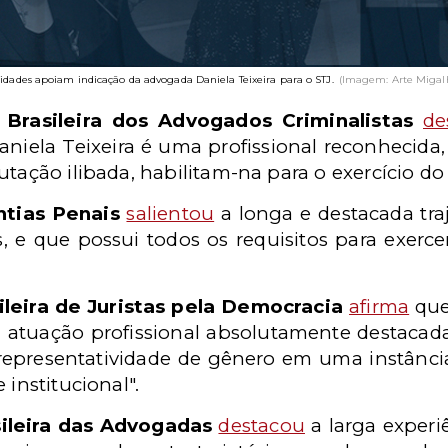
idades apoiam indicação da advogada Daniela Teixeira para o STJ.
(Imagem: Arte Migal
 Brasileira dos Advogados Criminalistas
de
aniela Teixeira é uma profissional reconhecida
utação ilibada, habilitam-na para o exercício do
ntias Penais
salientou
a longa e destacada tra
s, e que possui todos os requisitos para exer
leira de Juristas pela Democracia
afirma
que 
atuação profissional absolutamente destacada”.
 representatividade de gênero em uma instânci
 institucional".
ileira das Advogadas
destacou
a larga experi