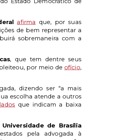
a do Estado Democrático de
deral
afirma
que, por suas
dições de bem representar a
ribuirá sobremaneira com a
cas
, que tem dentre seus
pleiteou, por meio de
ofício
,
ada, dizendo ser “a mais
ua escolha atende a outros
dados
que indicam a baixa
Universidade de Brasília
prestados pela advogada à