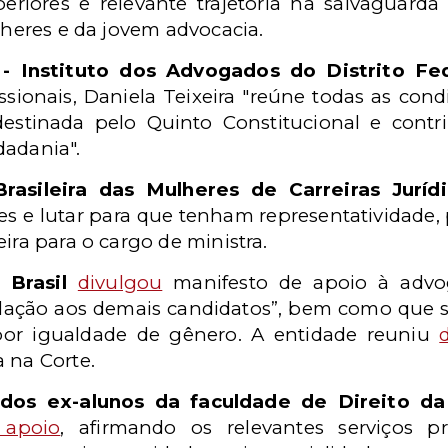
eriores e relevante trajetória na salvaguard
ulheres e da jovem advocacia.
- Instituto dos Advogados do Distrito Fe
issionais, Daniela Teixeira "reúne todas as con
estinada pelo Quinto Constitucional e cont
dadania".
asileira das Mulheres de Carreiras Jurídi
s e lutar para que tenham representatividade, 
ira para o cargo de ministra.
Brasil
divulgou
manifesto de apoio à advog
elação aos demais candidatos”, bem como que s
por igualdade de gênero. A entidade reuniu
 na Corte.
os ex-alunos da faculdade de Direito da 
 apoio
, afirmando os relevantes serviços 