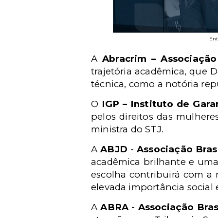
Ent
A
Abracrim – Associação
trajetória acadêmica, que D
técnica, como a notória rep
O
IGP – Instituto de Gara
pelos direitos das mulhere
ministra do STJ.
A
ABJD
-
Associação Brasi
acadêmica brilhante e uma 
escolha contribuirá com a
elevada importância social e
A
ABRA
-
Associação Bras