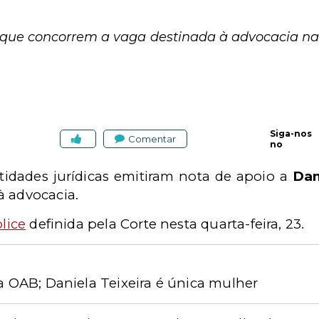
 que concorrem a vaga destinada à advocacia na C
Siga-nos
Comentar
no
idades jurídicas emitiram nota de apoio a
Dan
à advocacia.
plice
definida pela Corte nesta quarta-feira, 23.
da OAB; Daniela Teixeira é única mulher