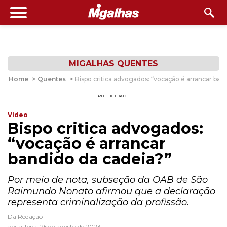
MIGALHAS QUENTES
Home
>
Quentes
>
Bispo critica advogados: “vocação é arrancar ban
PUBLICIDADE
Vídeo
Bispo critica advogados:
“vocação é arrancar
bandido da cadeia?”
Por meio de nota, subseção da OAB de São
Raimundo Nonato afirmou que a declaração
representa criminalização da profissão.
Da Redação
sexta-feira, 25 de agosto de 2023