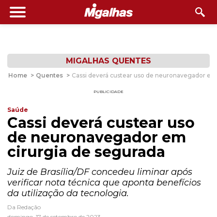
MIGALHAS QUENTES
Home
>
Quentes
>
Cassi deverá custear uso de neuronavegador em 
PUBLICIDADE
Saúde
Cassi deverá custear uso
de neuronavegador em
cirurgia de segurada
Juiz de Brasília/DF concedeu liminar após
verificar nota técnica que aponta benefícios
da utilização da tecnologia.
Da Redação
domingo, 17 de setembro de 2023