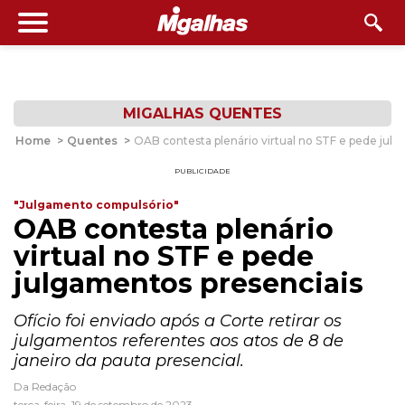
MIGALHAS QUENTES
Home
>
Quentes
>
OAB contesta plenário virtual no STF e pede jul
PUBLICIDADE
"Julgamento compulsório"
OAB contesta plenário
virtual no STF e pede
julgamentos presenciais
Ofício foi enviado após a Corte retirar os
julgamentos referentes aos atos de 8 de
janeiro da pauta presencial.
Da Redação
terça-feira, 19 de setembro de 2023