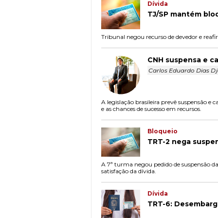
Dívida
TJ/SP mantém bloq
Tribunal negou recurso de devedor e reafi
CNH suspensa e ca
Carlos Eduardo Dias D
A legislação brasileira prevê suspensão e
e as chances de sucesso em recursos.
Bloqueio
TRT-2 nega suspens
A 7ª turma negou pedido de suspensão da C
satisfação da dívida.
Dívida
TRT-6: Desembarg