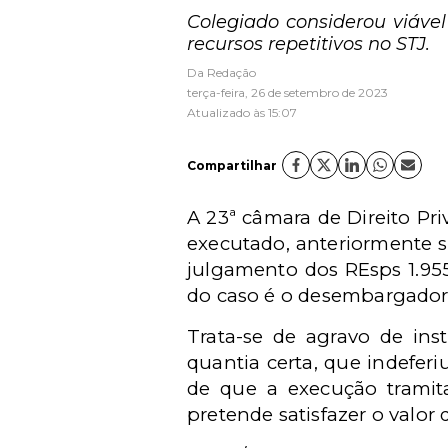
Colegiado considerou viável
recursos repetitivos no STJ.
Da Redação
terça-feira, 26 de setembro de 2023
Atualizado às 15:07
Compartilhar
A 23ª câmara de Direito Pr
executado, anteriormente s
julgamento dos REsps 1.955
do caso é o desembargador
Trata-se de agravo de ins
quantia certa, que indefer
de que a execução tramit
pretende satisfazer o valor