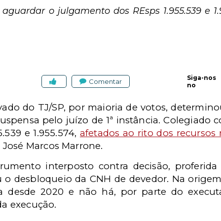
 aguardar o julgamento dos REsps 1.955.539 e 1.9
Siga-nos
Comentar
no
ivado do TJ/SP, por maioria de votos, determi
uspensa pelo juízo de 1ª instância. Colegiado c
.539 e 1.955.574,
afetados ao rito dos recursos 
 José Marcos Marrone.
trumento interposto contra decisão, proferi
iu o desbloqueio da CNH de devedor. Na origem, 
a desde 2020 e não há, por parte do execu
 da execução.