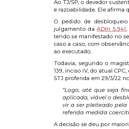
Ao TJ/SP, o devedor susten
e razoabilidade. Ele afirma
O pedido de desbloqueio 
julgamento da
ADIn 5.941
,
tendo se manifestado no se
caso a caso, com observânc
ao executado.
Todavia, segundo o magist
139, inciso IV, do atual CP
STJ proferida em 29/3/22 no
“Logo, até que seja fi
aplicada, viável o des
vir a ser pleiteado pe
referida medida coerciti
A decisão se deu por maiori