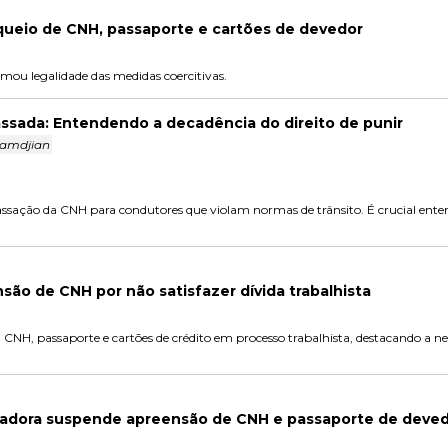
ueio de CNH, passaporte e cartões de devedor
rmou legalidade das medidas coercitivas.
ssada: Entendendo a decadência do direito de punir
jamdjian
 cassação da CNH para condutores que violam normas de trânsito. É crucial ente
ão de CNH por não satisfazer dívida trabalhista
NH, passaporte e cartões de crédito em processo trabalhista, destacando a ne
adora suspende apreensão de CNH e passaporte de deve