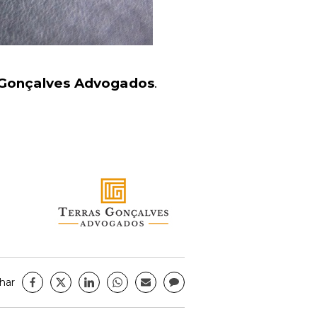
 Gonçalves Advogados
.
har