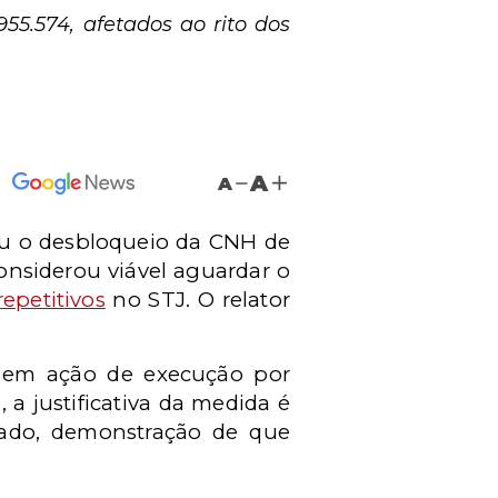
55.574, afetados ao rito dos
A
A
nou o desbloqueio da CNH de
onsiderou viável aguardar o
repetitivos
no STJ. O relator
da em ação de execução por
a justificativa da medida é
tado, demonstração de que