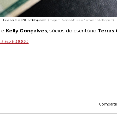
Devedor terá CNH desbloqueada.
(Imagem: Aloisio Mauricio /Fotoarena/Folhapress)
e
Kelly Gonçalves
, sócios do escritório
Terras
23.8.26.0000
Compartil