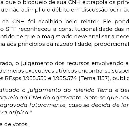
ta que o bloqueio de sua CNH extrapola os prin
 que não adimpliu o débito em discussão por nã
da CNH foi acolhido pelo relator. Ele pon
 o STF reconheceu a constitucionalidade das me
ntido de que o magistrado deve analisar a nec
ia aos princípios da razoabilidade, proporcion
rado, o julgamento dos recursos envolvendo a 
C, de meios executivos atípicos encontra-se suspe
s REsps 1.955.539 e 1.955.574 (Tema 1137), publi
nalizado o julgamento do referido Tema e defi
bloqueio da CNH do agravante. Note-se que n
la agravada futuramente, caso se decida de f
va atípica.”
a de votos.