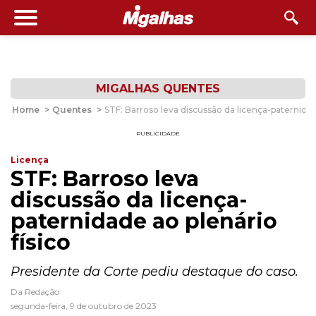
MIGALHAS QUENTES
Home
>
Quentes
>
STF: Barroso leva discussão da licença-paternidade
PUBLICIDADE
Licença
STF: Barroso leva
discussão da licença-
paternidade ao plenário
físico
Presidente da Corte pediu destaque do caso.
Da Redação
segunda-feira, 9 de outubro de 2023