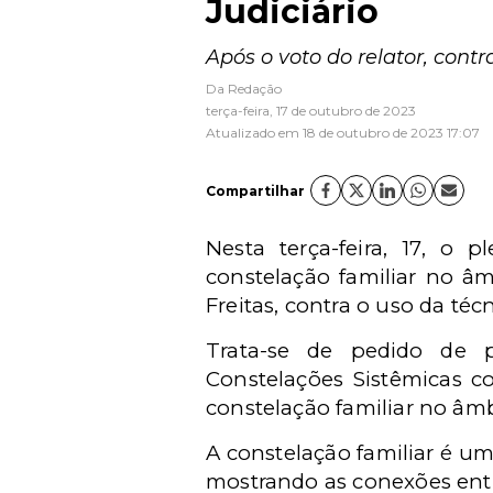
Judiciário
Após o voto do relator, contr
Da Redação
terça-feira, 17 de outubro de 2023
Atualizado em 18 de outubro de 2023 17:07
Compartilhar
Nesta terça-feira, 17, o
constelação familiar no âm
Freitas, contra o uso da téc
Trata-se de pedido de p
Constelações Sistêmicas c
constelação familiar no âm
A constelação familiar é um
mostrando as conexões entr