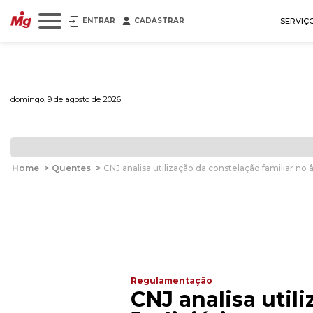
ENTRAR
CADASTRAR
SERVIÇ
domingo, 9 de agosto de 2026
Home
>
Quentes
>
CNJ analisa utilização da constelação familiar no 
Regulamentação
CNJ analisa util