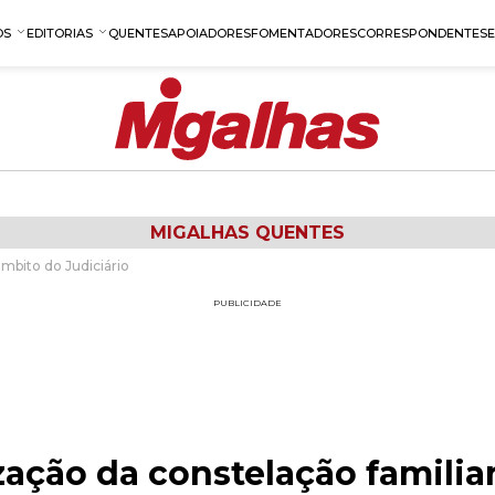
OS
EDITORIAS
QUENTES
APOIADORES
FOMENTADORES
CORRESPONDENTES
MIGALHAS QUENTES
âmbito do Judiciário
PUBLICIDADE
ização da constelação famili