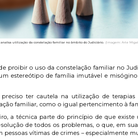
analisa utilização da constelação familiar no âmbito do Judiciário.
(Imagem: Arte Migal
de proibir o uso da constelação familiar no Jud
za um estereótipo de família imutável e misógi
 preciso ter cautela na utilização de terapia
ação familiar, como o igual pertencimento à famí
o, a técnica parte do princípio de que existe
resolução de todos os problemas, o que, em sua
pessoas vítimas de crimes – especialmente mul