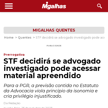
MIGALHAS QUENTES
Home
>
Quentes
>
STF decidirá se advogado investigado pode aces
PUBLICIDADE
Prerrogativa
STF decidirá se advogado
investigado pode acessar
material apreendido
Para a PGR, a previsão contida no Estatuto
da Advocacia viola princípio da isonomia e
cria privilégio injustificado.
Da Redação
quarta-feira, 25 de outubro de 2023