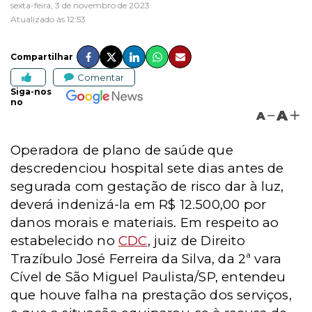
sexta-feira, 3 de novembro de 2023
Atualizado às 12:53
Compartilhar
Comentar
Siga-nos
no
A
A
Operadora de plano de saúde que
descredenciou hospital sete dias antes de
segurada com gestação de risco dar à luz,
deverá indenizá-la em R$ 12.500,00 por
danos morais e materiais. Em respeito ao
estabelecido no
CDC
, juiz de Direito
Trazíbulo José Ferreira da Silva, da 2ª vara
Cível de São Miguel Paulista/SP, entendeu
que houve falha na prestação dos serviços,