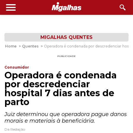
MIGALHAS QUENTES
Home
>
Quentes
>
Operadora é condenada por descredenciar hospita
PUBLICIDADE
Consumidor
Operadora é condenada
por descredenciar
hospital 7 dias antes de
parto
Juiz determinou que operadora pague danos
morais e materiais à beneficiária.
Da Redação