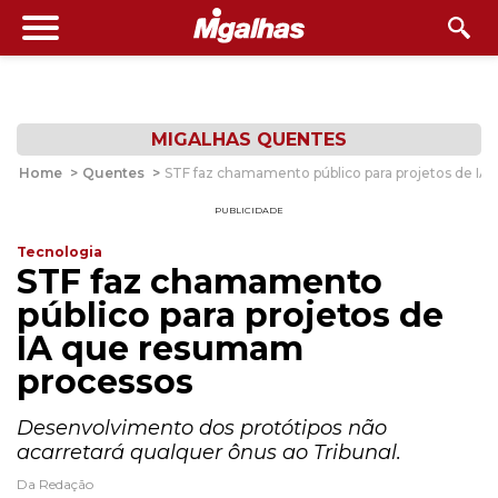
MIGALHAS QUENTES
Home
>
Quentes
>
STF faz chamamento público para projetos de I
PUBLICIDADE
Tecnologia
STF faz chamamento
público para projetos de
IA que resumam
processos
Desenvolvimento dos protótipos não
acarretará qualquer ônus ao Tribunal.
Da Redação