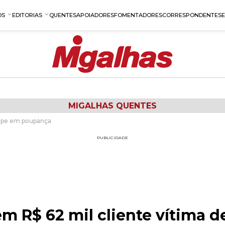
OS
EDITORIAS
QUENTES
APOIADORES
FOMENTADORES
CORRESPONDENTES
MIGALHAS QUENTES
golpe em poupança
PUBLICIDADE
 em R$ 62 mil cliente vítima 