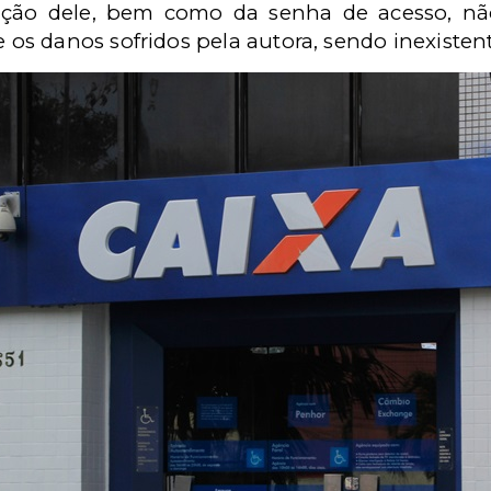
zação dele, bem como da senha de acesso, nã
s danos sofridos pela autora, sendo inexistent