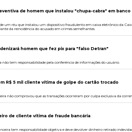
eventiva de homem que instalou "chupa-cabra" em banco
de um réu que instalou um dispositivo fraudulento em caixa eletrônico da Cai
diante da reincidência do acusado em crimes semelhantes.
ndenizará homem que fez pix para "falso Detran"
ira não tem responsabilidade pela conferência de informações do usuário.
m R$ 5 mil cliente vítima de golpe do cartão trocado
ceira não comprovou que as transações ocorreram por culpa exclusiva da corren
eiro de cliente vítima de fraude bancária
anceira tem responsabilidade objetiva e deve devolver dinheiro retirado indevi