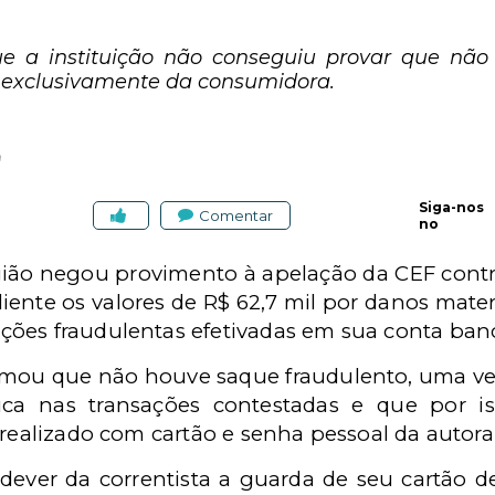
 a instituição não conseguiu provar que não
a exclusivamente da consumidora.
9
Siga-nos
Comentar
no
egião negou provimento à apelação da CEF cont
liente os valores de R$ 62,7 mil por danos mater
ões fraudulentas efetivadas em sua conta banc
irmou que não houve saque fraudulento, uma ve
nica nas transações contestadas e que por i
 realizado com cartão e senha pessoal da autora
dever da correntista a guarda de seu cartão 