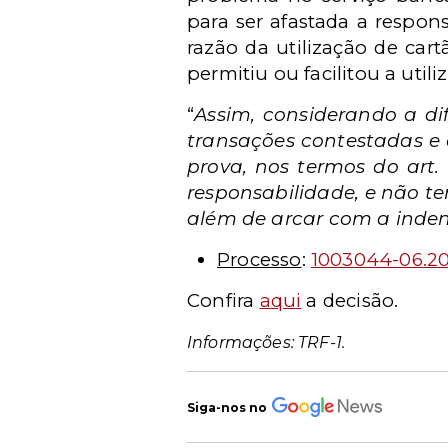
para ser afastada a respon
razão da utilização de car
permitiu ou facilitou a util
“
Assim, considerando a d
transações contestadas e c
prova, nos termos do art.
responsabilidade, e não te
além de arcar com a inde
Processo
:
1003044-06.20
Confira
aqui
a decisão.
Informações: TRF-1.
Siga-nos no