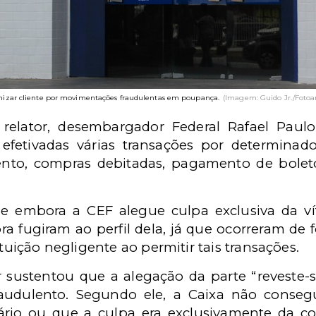
nizar cliente por movimentações fraudulentas em poupança.
(Imagem: Guido Jr./Fotoa
 relator, desembargador Federal Rafael Paul
 efetivadas várias transações por determin
nto, compras debitadas, pagamento de boleto
e embora a CEF alegue culpa exclusiva da ví
a fugiram ao perfil dela, já que ocorreram de 
ituição negligente ao permitir tais transações.
sustentou que a alegação da parte “reveste-se
raudulento. Segundo ele, a Caixa não conse
ário ou que a culpa era exclusivamente da c