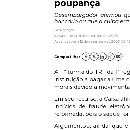
poupança
Desembargador afirmou que
bancário ou que a culpa er
Da Redação
segunda-feira, 11 de dezembro de 2023
Atualizado em 12 de dezembro de 2023 09:4
Compartilhar
A 11ª turma do TRF da 1ª r
instituição a pagar a uma c
morais devido a movimentaç
Em seu recurso, a Caixa af
indícios de fraude eletrô
reformada, pois o saque foi
Argumentou, ainda, que é 