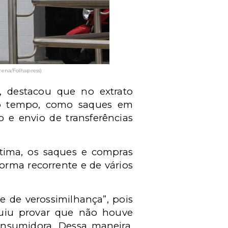
rena/Folhapress)
o, destacou que no extrato
ado tempo, como saques em
 e envio de transferências
tima, os saques e compras
forma recorrente e de vários
 de verossimilhança”, pois
guiu provar que não houve
onsumidora.
Dessa maneira,