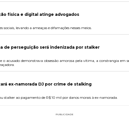
ção física e digital atinge advogados
s sociais, levando a ameaças e difamações nesses meios.
ma de perseguição será indenizada por stalker
 acusado demonstrava obsessão amorosa pela vítima, a constrangia em se
eaçadora.
ará ex-namorada DJ por crime de stalking
u stalker ao pagamento de R$ 10 mil por danos morais à ex-namorada.
PUBLICIDADE