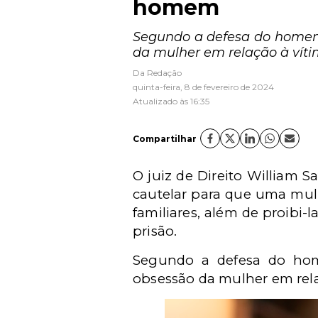
homem
Segundo a defesa do homem,
da mulher em relação à víti
Da Redação
quinta-feira, 8 de fevereiro de 2024
Atualizado às 16:35
Compartilhar
O juiz de Direito William 
cautelar para que uma mu
familiares, além de proibi
prisão.
Segundo a defesa do hom
obsessão da mulher em rela