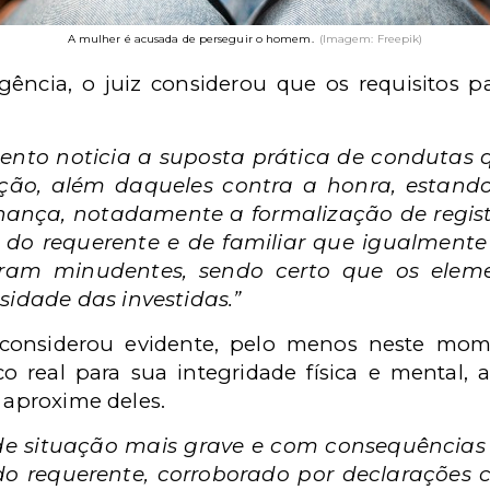
A mulher é acusada de perseguir o homem.
(Imagem: Freepik)
gência, o juiz considerou que os requisitos 
mento noticia a suposta prática de condutas
ição, além daqueles contra a honra, estand
hança, notadamente a formalização de regist
s do requerente e de familiar que igualmente
tram minudentes, sendo certo que os eleme
sidade das investidas.”
 considerou evidente, pelo menos neste mome
 real para sua integridade física e mental,
e aproxime deles.
 de situação mais grave e com consequências 
do requerente, corroborado por declarações