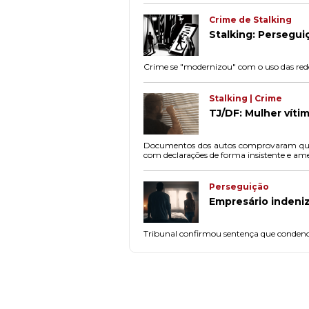
Crime de Stalking
Stalking: Persegui
Crime se "modernizou" com o uso das rede
Stalking | Crime
TJ/DF: Mulher víti
Documentos dos autos comprovaram que o
com declarações de forma insistente e am
Perseguição
Empresário indeniz
Tribunal confirmou sentença que condeno