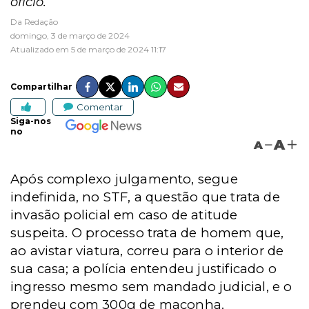
ofício.
Da Redação
domingo, 3 de março de 2024
Atualizado em 5 de março de 2024 11:17
Compartilhar
Comentar
Siga-nos
no
A
A
Após complexo julgamento, segue
indefinida, no STF, a questão que trata de
invasão policial em caso de atitude
suspeita.
O processo trata de homem que,
ao avistar viatura, correu para o interior de
sua casa; a polícia entendeu justificado o
ingresso mesmo sem mandado judicial, e o
prendeu com 300g de maconha.