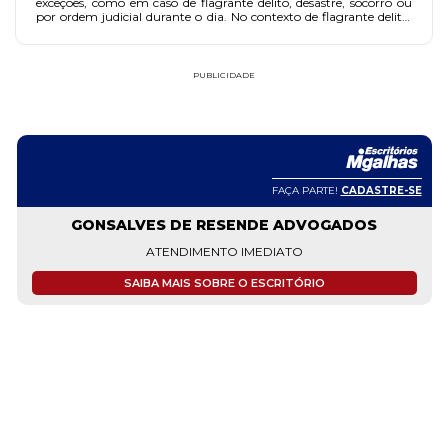
exceções, como em caso de flagrante delito, desastre, socorro ou
por ordem judicial durante o dia. No contexto de flagrante delito,
especialmente em crimes permanentes como o tráfico de drogas,
o padrão probatório necessário e suficiente para prisão dentro do
domicílio é um tema relevante.
PUBLICIDADE
FAÇA PARTE!
CADASTRE-SE
GONSALVES DE RESENDE ADVOGADOS
ATENDIMENTO IMEDIATO
SAIBA MAIS SOBRE O ESCRITÓRIO