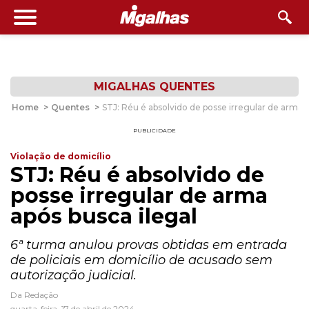
MIGALHAS QUENTES
Home
>
Quentes
>
STJ: Réu é absolvido de posse irregular de arma a
PUBLICIDADE
Violação de domicílio
STJ: Réu é absolvido de
posse irregular de arma
após busca ilegal
6ª turma anulou provas obtidas em entrada
de policiais em domicílio de acusado sem
autorização judicial.
Da Redação
quarta-feira, 17 de abril de 2024