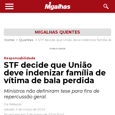
MIGALHAS QUENTES
Home
>
Quentes
>
STF decide que União deve indenizar família de v
PUBLICIDADE
Responsabilidade
STF decide que União
deve indenizar família de
vítima de bala perdida
Ministros não definiram tese para fins de
repercussão geral.
Da Redação
sábado, 9 de março de 2024
Atualizado em 11 de março de 2024 15:44