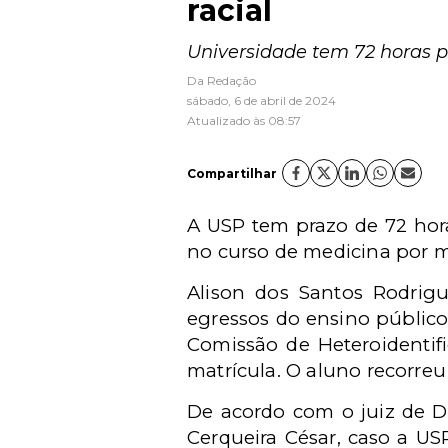
racial
Universidade tem 72 horas p
Da Redação
sábado, 6 de abril de 2024
Atualizado às 08:57
Compartilhar
A USP tem prazo de 72 hora
no curso de medicina por me
Alison dos Santos Rodrig
egressos do ensino público
Comissão de Heteroidentif
matrícula. O aluno recorreu 
De acordo com o juiz de Di
Cerqueira César, caso a US