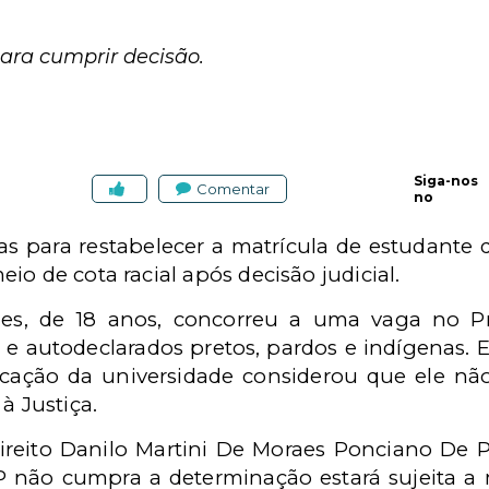
ara cumprir decisão.
Siga-nos
Comentar
no
s para restabelecer a matrícula de estudante q
io de cota racial após decisão judicial.
ues, de 18 anos, concorreu a uma vaga no Pr
 e autodeclarados pretos, pardos e indígenas. E
icação da universidade considerou que ele n
à Justiça.
reito Danilo Martini De Moraes Ponciano De P
P não cumpra a determinação estará sujeita a