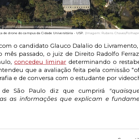
ta de drone do campus da Cidade Universitária - USP.
(Imagem: Rubens Chaves/Folhapre
com o candidato Glauco Dalalio do Livramento
o mês passado, o juiz de Direito Radolfo Ferra
aulo,
concedeu liminar
determinando o restabe
ntendeu que a avaliação feita pela comissão “o
grafia e de conversa com o estudante por videoc
e de São Paulo diz que cumprirá
"quaisqu
das as informações que explicam e funda