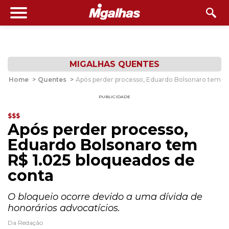
MIGALHAS QUENTES
Home
>
Quentes
>
Após perder processo, Eduardo Bolsonaro tem R$
PUBLICIDADE
$$$
Após perder processo,
Eduardo Bolsonaro tem
R$ 1.025 bloqueados de
conta
O bloqueio ocorre devido a uma dívida de
honorários advocatícios.
Da Redação