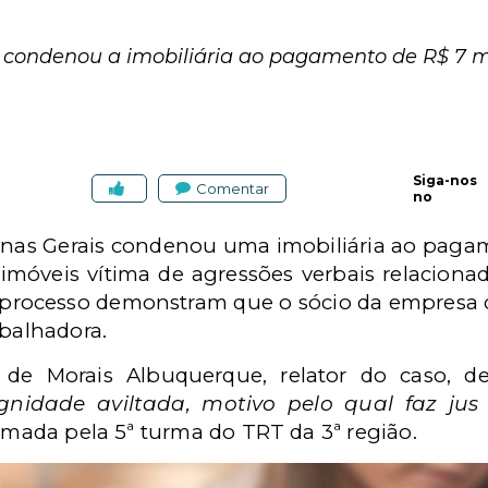
o condenou a imobiliária ao pagamento de R$ 7 m
Siga-nos
Comentar
no
Minas Gerais condenou uma imobiliária ao paga
imóveis vítima de agressões verbais relacionad
processo demonstram que o sócio da empresa di
abalhadora.
de Morais Albuquerque, relator do caso, d
gnidade aviltada, motivo pelo qual faz jus
firmada pela 5ª turma do TRT da 3ª região.