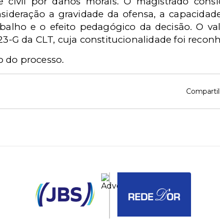
e civil por danos morais. O magistrado cons
ideração a gravidade da ofensa, a capacida
abalho e o efeito pedagógico da decisão. O v
223-G da CLT, cuja constitucionalidade foi recon
 do processo.
Compartil