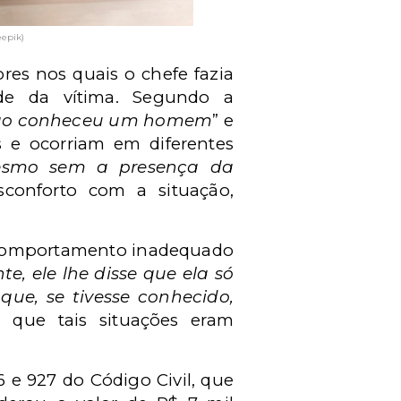
epik)
res nos quais o chefe fazia
ade da vítima. Segundo a
 não conheceu um homem
” e
s e ocorriam em diferentes
mesmo sem a presença da
sconforto com a situação,
o comportamento inadequado
, ele lhe disse que ela só
e, se tivesse conhecido,
u que tais situações eram
6 e 927 do Código Civil, que