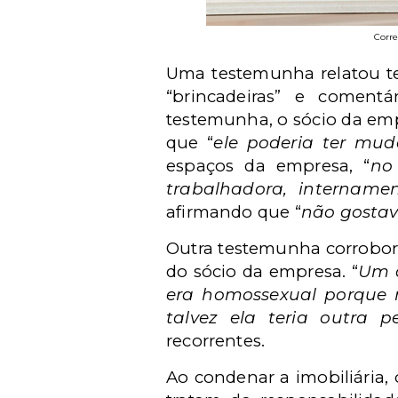
Corre
Uma testemunha relatou ter
“brincadeiras” e coment
testemunha, o sócio da em
que “
ele poderia ter mud
espaços da empresa, “
no
trabalhadora, internamen
afirmando que “
não gostav
Outra testemunha corrobor
do sócio da empresa. “
Um d
era homossexual porque 
talvez ela teria outra p
recorrentes.
Ao condenar a imobiliária, 