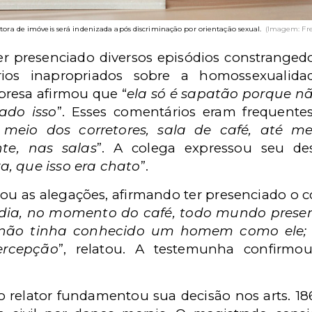
tora de imóveis será indenizada após discriminação por orientação sexual.
(Imagem: Fre
 presenciado diversos episódios constrangedo
ários inapropriados sobre a homossexualid
presa afirmou que “
ela só é sapatão porque
ado isso
”. Esses comentários eram frequente
 meio dos corretores, sala de café, até 
te, nas salas
”. A colega expressou seu de
a, que isso era chato
”.
ou as alegações, afirmando ter presenciado 
ia, no momento do café, todo mundo presente
não tinha conhecido um homem como ele; qu
ercepção
”, relatou. A testemunha confirmo
o relator fundamentou sua decisão nos arts. 18