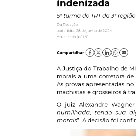
indenizada
5ª turma do TRT da 3ª regiã
Da Redação
sexta-feira, 28 de junho de 2024
Atualizado às 11:41
Compartilhar
A Justiça do Trabalho de 
morais a uma corretora de 
As provas apresentadas no 
machistas e grosseiros à tr
O juiz Alexandre Wagner 
humilhada, tendo sua di
morais
”. A decisão foi con