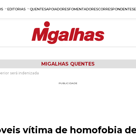
OS
EDITORIAS
QUENTES
APOIADORES
FOMENTADORES
CORRESPONDENTES
MIGALHAS QUENTES
erior será indenizada
PUBLICIDADE
veis vítima de homofobia de