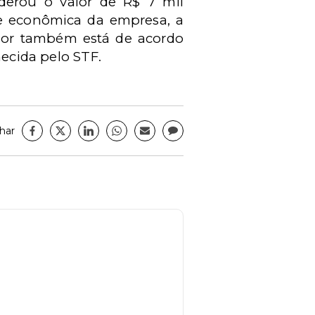
iderou o valor de R$ 7 mil
de econômica da empresa, a
alor também está de acordo
hecida pelo STF.
har