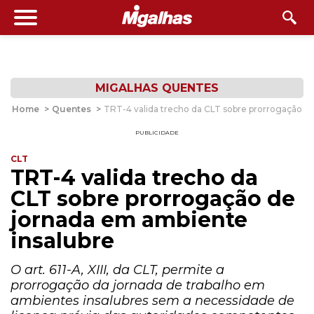
MIGALHAS QUENTES
Home
>
Quentes
>
TRT-4 valida trecho da CLT sobre prorrogação d
PUBLICIDADE
CLT
TRT-4 valida trecho da
CLT sobre prorrogação de
jornada em ambiente
insalubre
O art. 611-A, XIII, da CLT, permite a
prorrogação da jornada de trabalho em
ambientes insalubres sem a necessidade de