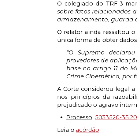
O colegiado do TRF-3 man
sobre fatos relacionados a
armazenamento, guarda ou
O relator ainda ressaltou 
única forma de obter dados
"O Supremo declarou
provedores de aplicações
base no artigo 11 do M
Crime Cibernético, por 
A Corte considerou legal a
nos princípios da razoabi
prejudicado o agravo intern
Processo
:
5033520-35.20
Leia o
acórdão
.