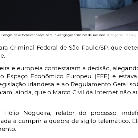
Google deve fornecer dados para investigação criminal de racismo.
(Imagem: Freepik)
ara Criminal Federal de São Paulo/SP, que de
le.
sileira e europeia contestaram a decisão, alegan
 no Espaço Econômico Europeu (EEE) e estava
 legislação irlandesa e ao Regulamento Geral s
m, ainda, que o Marco Civil da Internet não aut
Hélio Nogueira, relator do processo, inde
a a cumprir a quebra de sigilo telemático. Ele
mento.