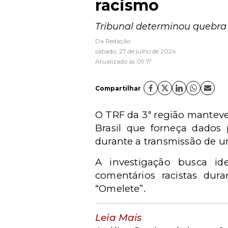
racismo
Tribunal determinou quebra 
Da Redação
sábado, 27 de julho de 2024
Atualizado às 09:17
Compartilhar
O TRF da 3ª região manteve
Brasil que forneça dados 
durante a transmissão de u
A investigação busca id
comentários racistas dur
“Omelete”.
Leia Mais