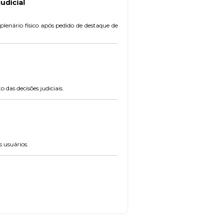
udicial
plenário físico após pedido de destaque de
das decisões judiciais.
s usuários.