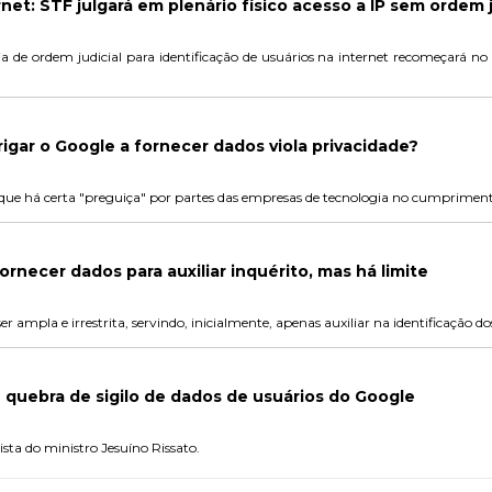
rnet: STF julgará em plenário físico acesso a IP sem ordem j
ia de ordem judicial para identificação de usuários na internet recomeçará no 
rigar o Google a fornecer dados viola privacidade?
que há certa "preguiça" por partes das empresas de tecnologia no cumprimento 
ornecer dados para auxiliar inquérito, mas há limite
r ampla e irrestrita, servindo, inicialmente, apenas auxiliar na identificação do
e quebra de sigilo de dados de usuários do Google
sta do ministro Jesuíno Rissato.