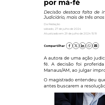
por má-fé
Decisão destaca falta de i
Judiciário, mais de três anos
Da Redação
sábado, 27 de julho de 2024
Atualizado em 29 de julho de 2024 15:19
Compartilhar
A autora de uma ação judic
fé. A decisão foi proferid
Manaus/AM, ao julgar impr
O magistrado entendeu que 
antes buscarem a resolução