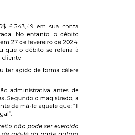
R$ 6.343,49 em sua conta
zada. No entanto, o débito
 em 27 de fevereiro de 2024,
 que o débito se referia à
cliente.
u ter agido de forma célere
ção administrativa antes de
es. Segundo o magistrado, a
nte de má-fé aquele que: “II
gal”.
reito não pode ser exercido
ia de má-fé da parte autora