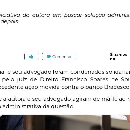
niciativa da autora em buscar solução administ
 depois.
Siga-nos
Comentar
no
ial e seu advogado foram condenados solidaria
a pelo juiz de Direito Francisco Soares de S
ocedente ação movida contra o banco Bradesco
a autora e seu advogado agiram de má-fé ao re
 administrativa da questão.