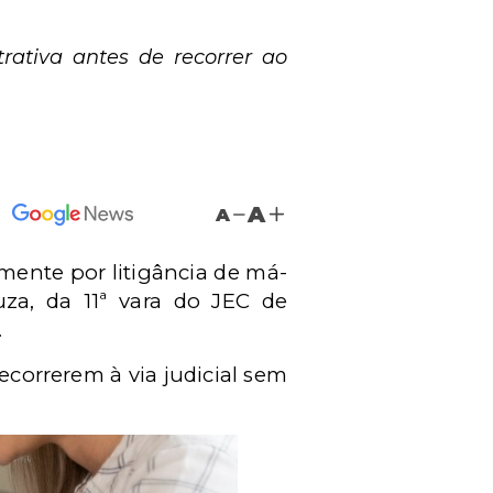
rativa antes de recorrer ao
A
A
mente por litigância de má-
ouza, da 11ª vara do JEC de
.
correrem à via judicial sem