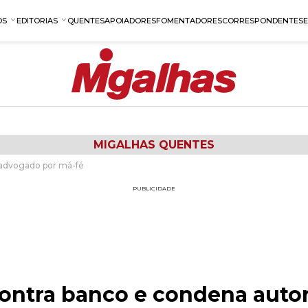
OS
EDITORIAS
QUENTES
APOIADORES
FOMENTADORES
CORRESPONDENTES
MIGALHAS QUENTES
 advogado por má-fé
PUBLICIDADE
contra banco e condena auto