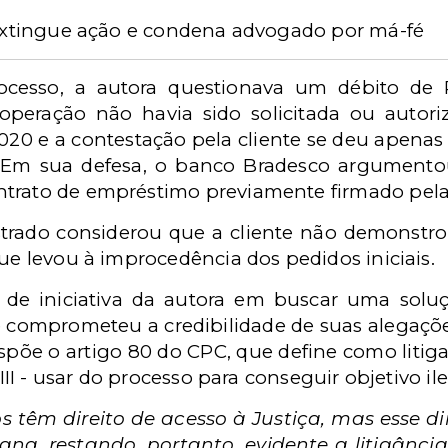
z extingue ação e condena advogado por má-fé
ocesso, a autora questionava um débito de 
operação não havia sido solicitada ou autori
020 e a contestação pela cliente se deu apenas
. Em sua defesa, o banco Bradesco argumentou
trato de empréstimo previamente firmado pela 
strado considerou que a cliente não demonstro
que levou à improcedência dos pedidos iniciais.
a de iniciativa da autora em buscar uma solu
que comprometeu a credibilidade de suas alegaçõ
spõe o artigo 80 do CPC, que define como litiga
 III - usar do processo para conseguir objetivo ile
s têm direito de acesso à Justiça, mas esse di
ana, restando, portanto, evidente a litigânc