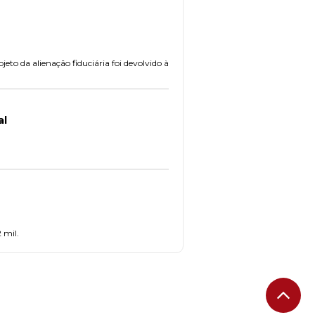
to da alienação fiduciária foi devolvido à
al
 mil.