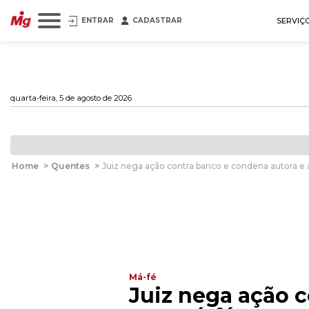
ENTRAR
CADASTRAR
SERVIÇ
quarta-feira, 5 de agosto de 2026
Home
>
Quentes
>
Juiz nega ação contra banco e condena autora e
Má-fé
Juiz nega ação 