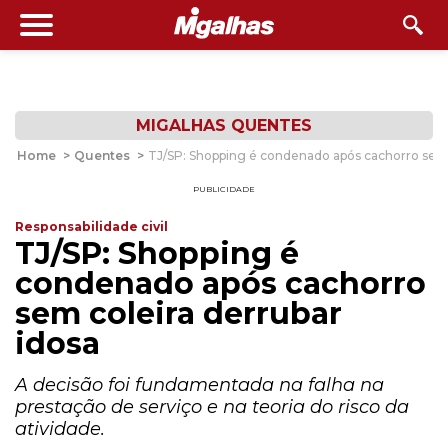
MIGALHAS QUENTES
Home
>
Quentes
>
TJ/SP: Shopping é condenado após cachorro sem 
PUBLICIDADE
Responsabilidade civil
TJ/SP: Shopping é
condenado após cachorro
sem coleira derrubar
idosa
A decisão foi fundamentada na falha na
prestação de serviço e na teoria do risco da
atividade.