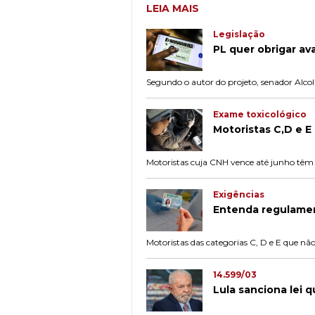
LEIA MAIS
Legislação
PL quer obrigar av
Segundo o autor do projeto, senador Alcol
Exame toxicológico
Motoristas C,D e E 
Motoristas cuja CNH vence até junho têm a
Exigências
Entenda regulamen
Motoristas das categorias C, D e E que nã
14.599/03
Lula sanciona lei