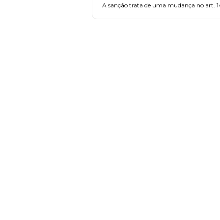
A sanção trata de uma mudança no art. 14
FAÇA PARTE!
CADASTRE-SE