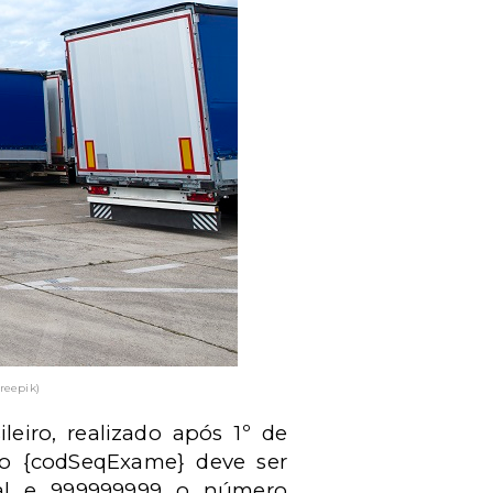
reepik)
leiro, realizado após 1º de
o {codSeqExame} deve ser
ial e 999999999 o número