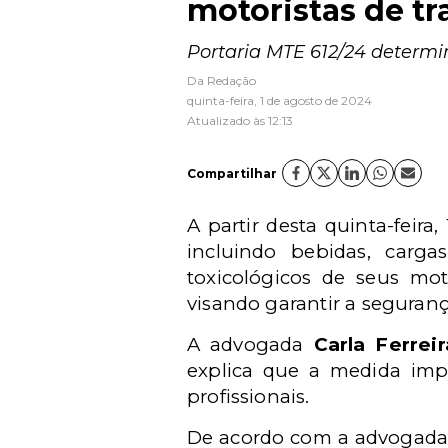
motoristas de t
Portaria MTE 612/24 determi
Da Redação
quinta-feira, 1 de agosto de 2024
Atualizado às 12:13
Compartilhar
A partir desta quinta-feira
incluindo bebidas, carga
toxicológicos de seus mot
visando garantir a seguranç
A advogada
Carla Ferreir
explica que a medida imp
profissionais.
De acordo com a advogada, 