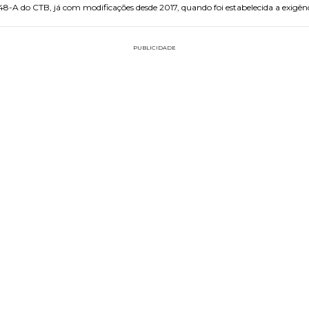
8-A do CTB, já com modificações desde 2017, quando foi estabelecida a exigên
PUBLICIDADE
FAÇA PARTE!
CADASTRE-SE