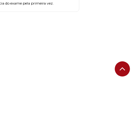
cia do exame pela primeira vez.
FAÇA PARTE!
CADASTRE-SE