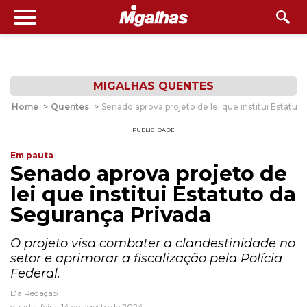
MIGALHAS QUENTES
Home
>
Quentes
>
Senado aprova projeto de lei que institui Estatut
PUBLICIDADE
Em pauta
Senado aprova projeto de
lei que institui Estatuto da
Segurança Privada
O projeto visa combater a clandestinidade no
setor e aprimorar a fiscalização pela Polícia
Federal.
Da Redação
quarta-feira, 14 de agosto de 2024