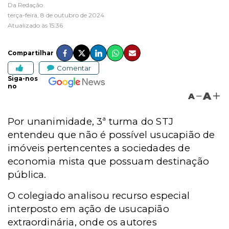
Da Redação
terça-feira, 8 de outubro de 2024
Atualizado às 15:36
Compartilhar
Comentar
Siga-nos
no
A
A
Por unanimidade, 3ª turma do STJ
entendeu que não é possível usucapião de
imóveis pertencentes a sociedades de
economia mista que possuam destinação
pública.
O colegiado analisou recurso especial
interposto em ação de usucapião
extraordinária, onde os autores