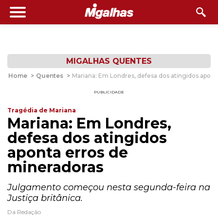
MIGALHAS QUENTES
Home
>
Quentes
>
Mariana: Em Londres, defesa dos atingidos apont
PUBLICIDADE
Tragédia de Mariana
Mariana: Em Londres,
defesa dos atingidos
aponta erros de
mineradoras
Julgamento começou nesta segunda-feira na
Justiça britânica.
Da Redação