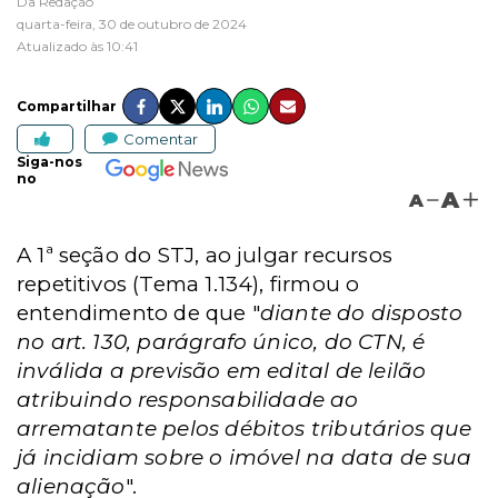
Da Redação
quarta-feira, 30 de outubro de 2024
Atualizado às 10:41
Compartilhar
Comentar
Siga-nos
no
A
A
A 1ª seção do STJ, ao julgar recursos
repetitivos (Tema 1.134), firmou o
entendimento de que "
diante do disposto
no art. 130, parágrafo único, do CTN, é
inválida a previsão em edital de leilão
atribuindo responsabilidade ao
arrematante pelos débitos tributários que
já incidiam sobre o imóvel na data de sua
alienação
".