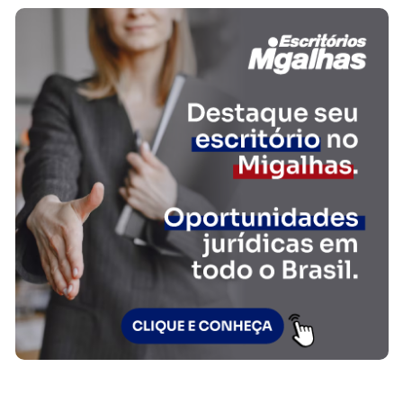
FAÇA PARTE!
CADASTRE-SE
OLIVEIRA & ARAUJO SOCIEDADE DE
ADVOGADOS
www.oliveiraearaujo.com.br
OLIVEIRA & ARAUJO SOCIEDADE DE ADVOGADOS O Oliveira &
Araújo Sociedade de Advogados, é um moderno escritório de
advocacia privada e consultoria jurídica registrado na OAB/MG sob
o número 3.549, e que se dedica há cerca de 15 anos, principalmente
à administração de contencioso de massa...
SAIBA MAIS SOBRE O ESCRITÓRIO