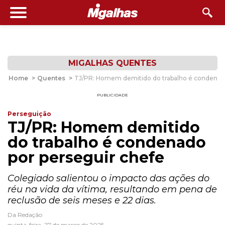
MIGALHAS QUENTES
Home
>
Quentes
>
TJ/PR: Homem demitido do trabalho é condenado
PUBLICIDADE
Perseguição
TJ/PR: Homem demitido
do trabalho é condenado
por perseguir chefe
Colegiado salientou o impacto das ações do
réu na vida da vítima, resultando em pena de
reclusão de seis meses e 22 dias.
Da Redação
quinta-feira, 27 de março de 2025