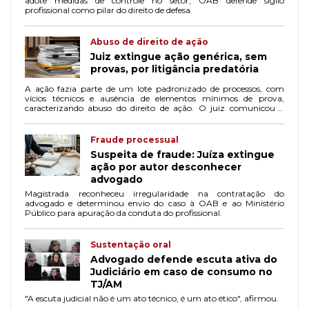
adote medidas de controle no setor; OAB defende sigilo
profissional como pilar do direito de defesa.
Abuso de direito de ação
Juiz extingue ação genérica, sem
provas, por litigância predatória
A ação fazia parte de um lote padronizado de processos, com
vícios técnicos e ausência de elementos mínimos de prova,
caracterizando abuso do direito de ação. O juiz comunicou a
OAB e o MP para adoção das providências cabíveis.
Fraude processual
Suspeita de fraude: Juíza extingue
ação por autor desconhecer
advogado
Magistrada reconheceu irregularidade na contratação do
advogado e determinou envio do caso à OAB e ao Ministério
Público para apuração da conduta do profissional.
Sustentação oral
Advogado defende escuta ativa do
Judiciário em caso de consumo no
TJ/AM
"A escuta judicial não é um ato técnico, é um ato ético", afirmou.